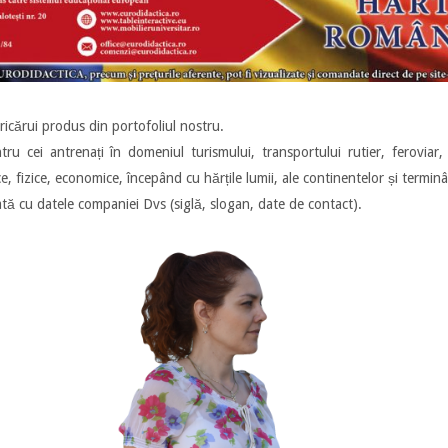
icărui produs din portofoliul nostru.
 cei antrenați în domeniul turismului, transportului rutier, feroviar, di
ce, fizice, economice, începând cu hărțile lumii, ale continentelor și termin
ată cu datele companiei Dvs (siglă, slogan, date de contact).