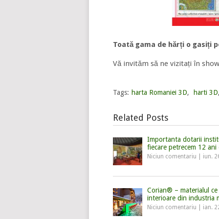
Toată gama de hărți o gasiți p
Vă invităm să ne vizitați în sho
Tags:
harta Romaniei 3D
,
harti 3D
Related Posts
Importanta dotarii instit
fiecare petrecem 12 ani 
Niciun comentariu
|
iun. 2
Corian® – materialul ce
interioare din industria
Niciun comentariu
|
ian. 2