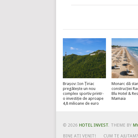
Brașov: Ion Țiriac
Monarc dă star
pregătește un nou
construcției R
complex sportiv printr-
Blu Hotel & Re
o investiție de aproape
Mamaia
4,8 milioane de euro
© 2026
HOTEL INVEST
.
THEME BY
M
BINE AȚI VENIT!
CUM TE AJUTAM