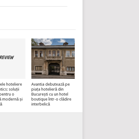
ele hoteliere
Avantia debutează pe
cs: soluții
piața hotelieră din
pentru o
București cu un hotel
ă modernă și
boutique într-o clădire
lă
interbelică