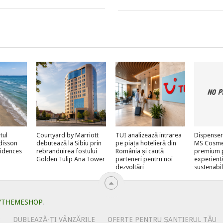
tul
Courtyard by Marriott
TUI analizează intrarea
Dispenser
adisson
debutează la Sibiu prin
pe piața hotelieră din
MS Cosmeti
sidences
rebranduirea fostului
România și caută
premium 
Golden Tulip Ana Tower
parteneri pentru noi
experienț
dezvoltări
sustenabi
YTHEMESHOP
.
?
DUBLEAZĂ-ȚI VÂNZĂRILE
OFERTE PENTRU ȘANTIERUL TĂU