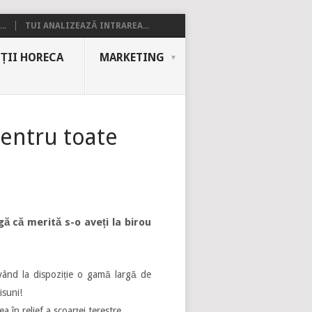
..
TUI ANALIZEAZĂ INTRAREA...
ȚII HORECA
MARKETING
pentru toate
gă că merită s-o aveți la birou
 având la dispoziție o gamă largă de
isuni!
în relief a scoarței terestre.