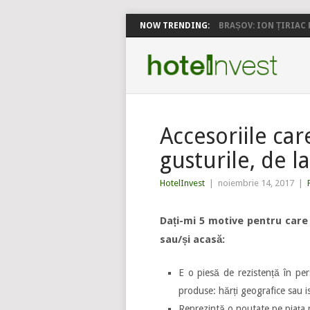
NOW TRENDING:
BRAȘOV: ION ȚIRIAC P
Accesoriile car
gusturile, de 
HotelInvest
|
noiembrie 14, 2017
|
Dați-mi 5 motive pentru care v
sau/și acasă:
E o piesă de rezistență în per
produse: hărți geografice sau is
Reprezintă o noutate pe piața r