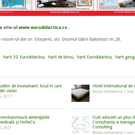
e site-ul
www.eurodidactica.ro
.
w-room-ul din or. Otopeni, str. Drumul Gării Balotești nr.20.
,
harti 3D Eurodidactica
,
harti de birou
,
harti Eurodidactica
,
harti geog
utiilor de invatamant: locul in care
Hotel international de 
din viata!
Niciun comentariu
|
mai 
6, 2017
 revoluționează amenajările
Cum aducem un plus de v
 medicală și HoReCa
Consultanta si managem
Consulting
2, 2021
Niciun comentariu
|
nov.