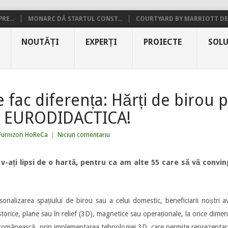
RE...
MONARC DĂ STARTUL CONST...
COURTYARD BY MARRIOTT DE.
NOUTĂȚI
EXPERȚI
PROIECTE
SOLU
e fac diferența: Hărți de birou 
la EURODIDACTICA!
Furnizori HoReCa
|
Niciun comentariu
-ați lipsi de o hartă, pentru ca am alte 55 care să vă convin
sonalizarea spațiului de birou sau a celui domestic, beneficiarii noștri
torice, plane sau în relief (3D), magnetice sau operaționale, la orice dimen
omânească, prin implementarea tehnologiei 3D, care permite reprezentarea 