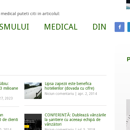
edical puteti citi in articolul:
ISMULUI MEDICAL DIN
Sibiu:
Lipsa zapezii este benefica
63 milioane
hotelierilor (dovada cu cifre)
Niciun comentariu
|
apr. 2, 2014
27, 2023
un
CONFERINȚĂ: Dublează vânzările
 de clienti
la șantiere cu aceeași echipă de
vânzători
30, 2014
Niciun comentariu
|
iul. 5, 2018