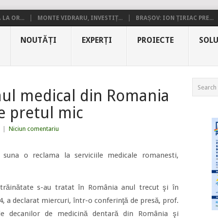
LA OR...
MONTE VIDRARU, INVESTIȚ...
BRAȘOV: ION ȚIRIAC PRE...
NOUTĂȚI
EXPERȚI
PROIECTE
SOLU
mul medical din Romania
e pretul mic
|
Niciun comentariu
 suna o reclama la serviciile medicale romanesti,
trăinătate s-au tratat în România anul trecut şi în
4, a declarat miercuri, într-o conferinţă de presă, prof.
ele decanilor de medicină dentară din România şi