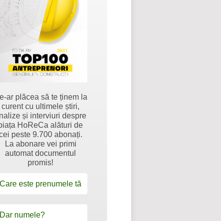
e-ar plăcea să te ținem la
curent cu ultimele știri,
nalize și interviuri despre
piața HoReCa alături de
cei peste 9.700 abonați.
La abonare vei primi
automat documentul
promis!