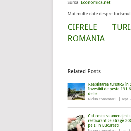
Sursa:
Economica.net
Mai multe date despre turismul m
CIFRELE TUR
ROMANIA
Related Posts
Reabilitarea turistică în 
Investiții de peste 191.
de lei
Niciun comentariu
|
sept. 
Cat costa sa amenajezi 
restaurant ce atrage 200
pe zi in Bucuresti
Niciun comentariu
|
oct. 