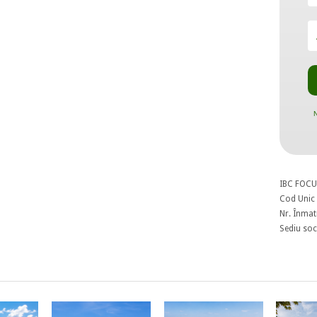
N
IBC FOCU
Cod Unic 
Nr. Înmat
Sediu soci