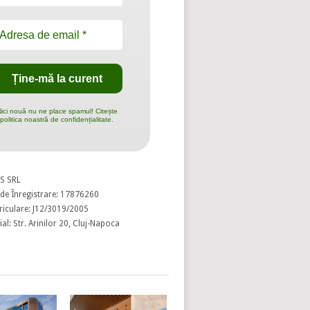
ici nouă nu ne place spamul! Citește
politica noastră de confidențialitate.
S SRL
de Înregistrare: 17876260
riculare: J12/3019/2005
al: Str. Arinilor 20, Cluj-Napoca