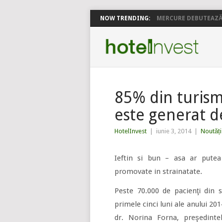
NOW TRENDING:
MERCURE DEBUTEAZĂ 
85% din turis
este generat d
HotelInvest
|
iunie 3, 2014
|
Noutăți
Ieftin si bun – asa ar putea
promovate in strainatate.
Peste 70.000 de pacienţi din s
primele cinci luni ale anului 201
dr. Norina Forna, preşedint