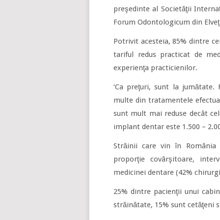
preşedinte al Societăţii Intern
Forum Odontologicum din Elveţ
Potrivit acesteia, 85% dintre c
tariful redus practicat de med
experienţa practicienilor.
‘Ca preţuri, sunt la jumătate
multe din tratamentele efectuate
sunt mult mai reduse decât cele
implant dentar este 1.500 – 2.00
Străinii care vin în România 
proporţie covârşitoare, inter
medicinei dentare (42% chirurgi
25% dintre pacienţii unui cabi
străinătate, 15% sunt cetăţeni s