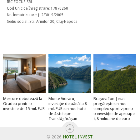
IBC FOCUS SRL
Cod Unic de Înregistrare: 17876260
Nr. Înmatriculare: J12/3019/2005
Sediu social: Str. Arinilor 20, Cluj-Napoca
Mercure debutează la
Monte Vidraru,
Brașov: Ion Țiriac
Oradea printr-o
investiție de până la 8
pregătește un nou
investiție de 15 mil. EUR
mil. EUR: un nou hotel
complex sportiv printr-
de 4 stele pe
o investiție de aproape
Transfăgărășan
4,8 milioane de euro
© 2026
HOTEL INVEST
.