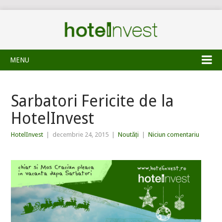
MENU
Sarbatori Fericite de la
HotelInvest
HotelInvest
|
decembrie 24, 2015
|
Noutăți
|
Niciun comentariu