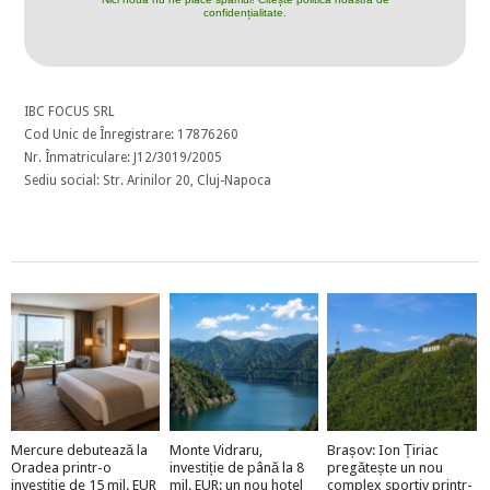
confidențialitate.
IBC FOCUS SRL
Cod Unic de Înregistrare: 17876260
Nr. Înmatriculare: J12/3019/2005
Sediu social: Str. Arinilor 20, Cluj-Napoca
Mercure debutează la
Monte Vidraru,
Brașov: Ion Țiriac
Oradea printr-o
investiție de până la 8
pregătește un nou
investiție de 15 mil. EUR
mil. EUR: un nou hotel
complex sportiv printr-