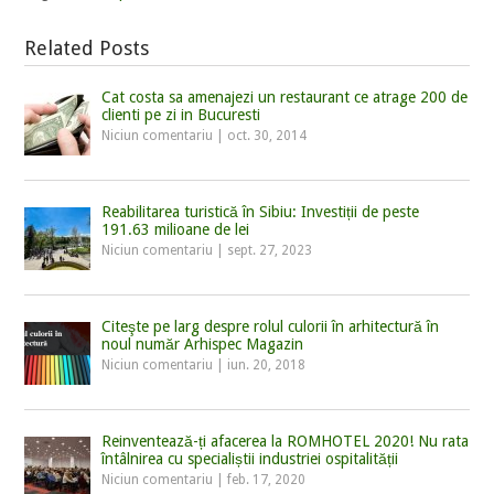
Related Posts
Cat costa sa amenajezi un restaurant ce atrage 200 de
clienti pe zi in Bucuresti
Niciun comentariu
|
oct. 30, 2014
Reabilitarea turistică în Sibiu: Investiții de peste
191.63 milioane de lei
Niciun comentariu
|
sept. 27, 2023
Citeşte pe larg despre rolul culorii în arhitectură în
noul număr Arhispec Magazin
Niciun comentariu
|
iun. 20, 2018
Reinventează-ți afacerea la ROMHOTEL 2020! Nu rata
întâlnirea cu specialiștii industriei ospitalității
Niciun comentariu
|
feb. 17, 2020