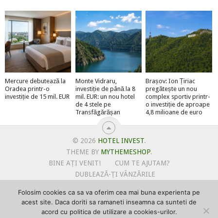
Mercure debutează la
Monte Vidraru,
Brașov: Ion Țiriac
Oradea printr-o
investiție de până la 8
pregătește un nou
investiție de 15 mil. EUR
mil. EUR: un nou hotel
complex sportiv printr-
de 4 stele pe
o investiție de aproape
Transfăgărășan
4,8 milioane de euro
© 2026
HOTEL INVEST
.
THEME BY
MYTHEMESHOP
.
BINE AȚI VENIT!
CUM TE AJUTAM?
DUBLEAZĂ-ȚI VÂNZĂRILE
OFERTE PENTRU ȘANTIERUL TĂU
Folosim cookies ca sa va oferim cea mai buna experienta pe
POLITICA DE UTILIZARE COOKIE-URI
acest site. Daca doriti sa ramaneti inseamna ca sunteti de
PRIMEȘTI GRATUIT MEGA-CADOURI LA ABONARE
acord cu politica de utilizare a cookies-urilor.