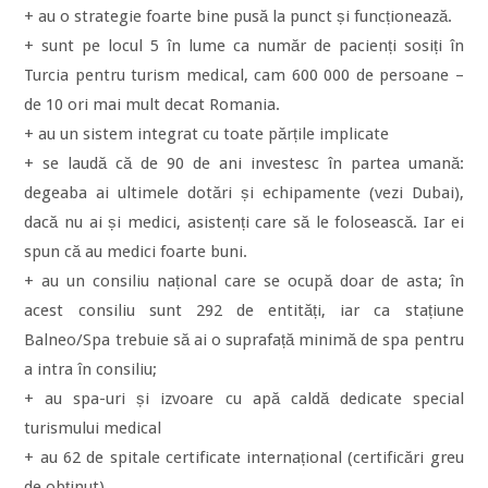
+ au o strategie foarte bine pusă la punct și funcționează.
+ sunt pe locul 5 în lume ca număr de pacienți sosiți în
Turcia pentru turism medical, cam 600 000 de persoane –
de 10 ori mai mult decat Romania.
+ au un sistem integrat cu toate părțile implicate
+ se laudă că de 90 de ani investesc în partea umană:
degeaba ai ultimele dotări și echipamente (vezi Dubai),
dacă nu ai și medici, asistenți care să le folosească. Iar ei
spun că au medici foarte buni.
+ au un consiliu național care se ocupă doar de asta; în
acest consiliu sunt 292 de entități, iar ca stațiune
Balneo/Spa trebuie să ai o suprafață minimă de spa pentru
a intra în consiliu;
+ au spa-uri și izvoare cu apă caldă dedicate special
turismului medical
+ au 62 de spitale certificate internațional (certificări greu
de obținut)