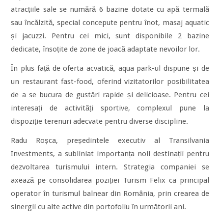
atracțiile sale se numără 6 bazine dotate cu apă termală
sau încălzită, special concepute pentru înot, masaj aquatic
și jacuzzi. Pentru cei mici, sunt disponibile 2 bazine
dedicate, însoțite de zone de joacă adaptate nevoilor lor.
În plus față de oferta acvatică, aqua park-ul dispune și de
un restaurant fast-food, oferind vizitatorilor posibilitatea
de a se bucura de gustări rapide și delicioase. Pentru cei
interesați de activități sportive, complexul pune la
dispoziție terenuri adecvate pentru diverse discipline.
Radu Roșca, președintele executiv al Transilvania
Investments, a subliniat importanța noii destinații pentru
dezvoltarea turismului intern. Strategia companiei se
axează pe consolidarea poziției Turism Felix ca principal
operator în turismul balnear din România, prin crearea de
sinergii cu alte active din portofoliu în următorii ani.