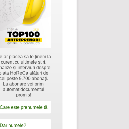
e-ar plăcea să te ținem la
curent cu ultimele știri,
nalize și interviuri despre
piața HoReCa alături de
cei peste 9.700 abonați.
La abonare vei primi
automat documentul
promis!