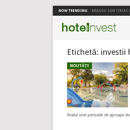
NOW TRENDING:
BRAȘOV: ION ȚIRIAC P
Etichetă:
investii
NOUTĂȚI
finalul unei perioade de aproape doi