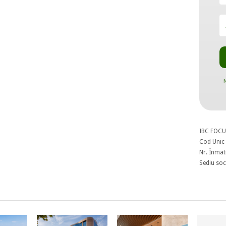
N
IBC FOCU
Cod Unic 
Nr. Înmat
Sediu soci