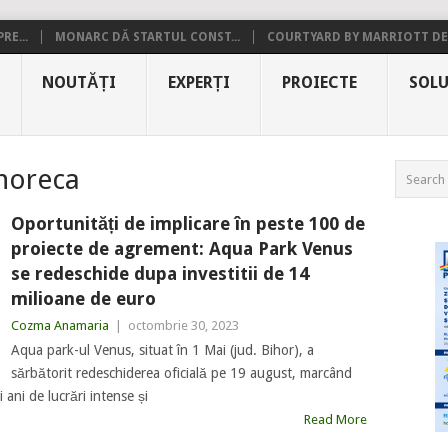
RE...
MONARC DĂ STARTUL CONST...
COURTYARD BY MARRIOTT DE.
NOUTĂȚI
EXPERȚI
PROIECTE
SOLU
 horeca
Oportunități de implicare în peste 100 de
proiecte de agrement: Aqua Park Venus
se redeschide dupa investitii de 14
milioane de euro
Cozma Anamaria
|
octombrie 30, 2023
Aqua park-ul Venus, situat în 1 Mai (jud. Bihor), a
sărbătorit redeschiderea oficială pe 19 august, marcând
 ani de lucrări intense și
Read More