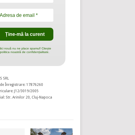
ici nouă nu ne place spamul! Citește
politica noastră de confidențialitate.
S SRL
de Înregistrare: 17876260
riculare: J12/3019/2005
al: Str. Arinilor 20, Cluj-Napoca