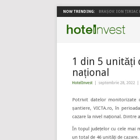
NOW TRENDING:
BRAȘOV: ION ȚIRIAC P
1 din 5 unități 
național
HotelInvest
|
septembrie 28, 2022
|
Potrivit datelor monitorizate 
șantiere, VICTA.ro, în perioada
cazare la nivel național. Dintre 
În topul județelor cu cele mai m
un total de 46 unități de cazare.