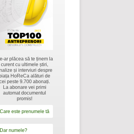
e-ar plăcea să te ținem la
curent cu ultimele știri,
nalize și interviuri despre
piața HoReCa alături de
cei peste 9.700 abonați.
La abonare vei primi
automat documentul
promis!