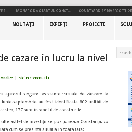
RE...
MONARC DĂ STARTUL CONST...
COURTYARD BY MARRIOTT DE.
NOUTĂȚI
EXPERȚI
PROIECTE
SOLU
de cazare în lucru la nivel
Analize
|
Niciun comentariu
cu ajutorul singurei asistente virtuale de vânzare la
 iunie-septembrie au fost identificate 802 unități de
acestea, 177 sunt în stadiul de construcție.
ulte astfel de investiții se poziționează Constanța, cu
 Iată cum se prezintă situația în toată țara: