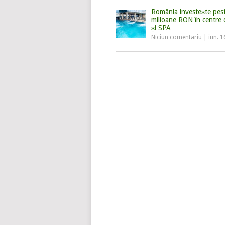
România investește pes
milioane RON în centre 
și SPA
Niciun comentariu
|
iun. 1