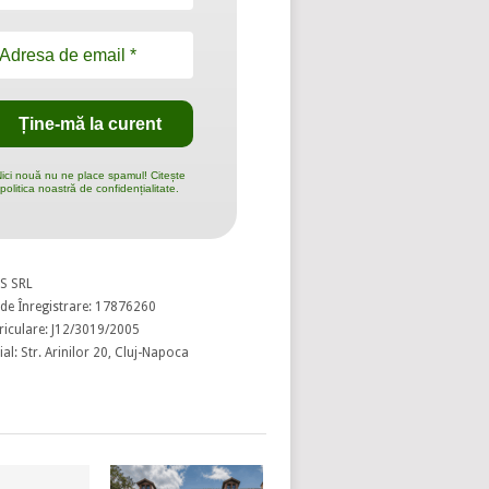
ici nouă nu ne place spamul! Citește
politica noastră de confidențialitate.
S SRL
de Înregistrare: 17876260
riculare: J12/3019/2005
al: Str. Arinilor 20, Cluj-Napoca