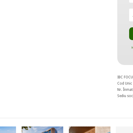
N
IBC FOCU
Cod Unic 
Nr. Înmat
Sediu soci