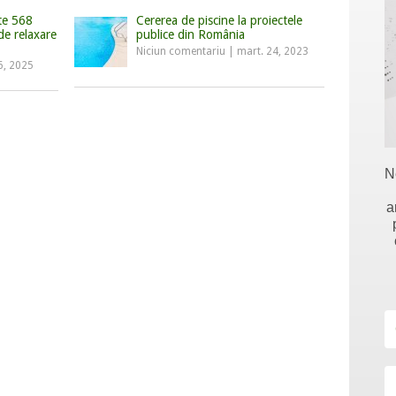
te 568
Cererea de piscine la proiectele
de relaxare
publice din România
Niciun comentariu
|
mart. 24, 2023
6, 2025
N
a