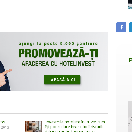
tos
Investițiile hoteliere în 2026: cum
își pot reduce investitorii riscurile
, 2013
într-un context economic și