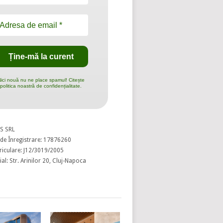
ici nouă nu ne place spamul! Citește
politica noastră de confidențialitate.
S SRL
de Înregistrare: 17876260
riculare: J12/3019/2005
al: Str. Arinilor 20, Cluj-Napoca