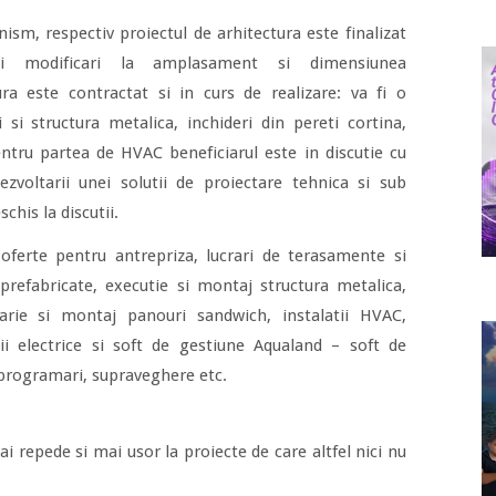
nism, respectiv proiectul de arhitectura este finalizat
 modificari la amplasament si dimensiunea
ura este contractat si in curs de realizare: va fi o
i si structura metalica, inchideri din pereti cortina,
entru partea de HVAC beneficiarul este in discutie cu
zvoltarii unei solutii de proiectare tehnica si sub
chis la discutii.
 oferte pentru antrepriza, lucrari de terasamente si
 prefabricate, executie si montaj structura metalica,
darie si montaj panouri sandwich, instalatii HVAC,
atii electrice si soft de gestiune Aqualand – soft de
 programari, supraveghere etc.
ai repede si mai usor la proiecte de care altfel nici nu