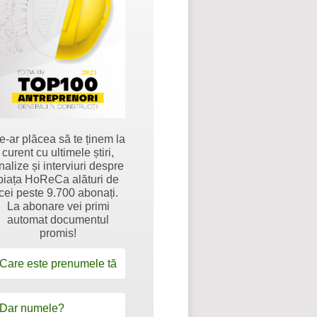
e-ar plăcea să te ținem la
curent cu ultimele știri,
nalize și interviuri despre
piața HoReCa alături de
cei peste 9.700 abonați.
La abonare vei primi
automat documentul
promis!