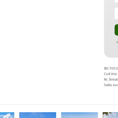
N
IBC FOCU
Cod Unic 
Nr. Înmat
Sediu soci