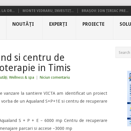
LA OR...
MONTE VIDRARU, INVESTIȚ...
BRAȘOV: ION ȚIRIAC PRE...
NOUTĂȚI
EXPERȚI
PROIECTE
SOLU
nd si centru de
oterapie in Timis
utăți
,
Wellness & spa
|
Niciun comentariu
 de vanzare la santiere VICTA am identificat un proiect
e vorba de un Aqualand S+P+1E si centru de recuperare
: Aqualand S + P + E – 6000 mp Centru de recuperare
Amenajare parcari si accese –3000 mp