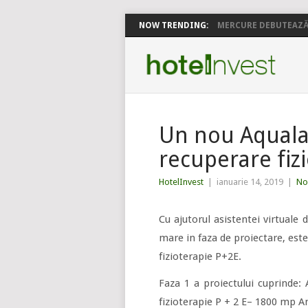
NOW TRENDING:
MERCURE DEBUTEAZĂ 
Un nou Aquala
recuperare fizi
HotelInvest
|
ianuarie 14, 2019
|
No
Cu ajutorul asistentei virtuale
mare in faza de proiectare, est
fizioterapie P+2E.
Faza 1 a proiectului cuprinde
fizioterapie P + 2 E– 1800 mp 