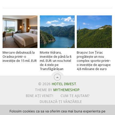
Mercure debutează la
Monte Vidraru,
Brașov: Ion Țiriac
Oradea printr-o
investiție de până la 8
pregătește un nou
investiție de 15 mil. EUR
mil. EUR: un nou hotel
complex sportiv printr-
de 4 stele pe
o investiție de aproape
Transfăgărășan
4,8 milioane de euro
© 2026
HOTEL INVEST
.
THEME BY
MYTHEMESHOP
.
BINE AȚI VENIT!
CUM TE AJUTAM?
DUBLEAZĂ-ȚI VÂNZĂRILE
OFERTE PENTRU ȘANTIERUL TĂU
Folosim cookies ca sa va oferim cea mai buna experienta pe
POLITICA DE UTILIZARE COOKIE-URI