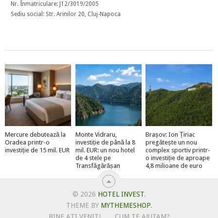
Nr. Înmatriculare: J12/3019/2005
Sediu social: Str. Arinilor 20, Cluj-Napoca
Mercure debutează la
Monte Vidraru,
Brașov: Ion Țiriac
Oradea printr-o
investiție de până la 8
pregătește un nou
investiție de 15 mil. EUR
mil. EUR: un nou hotel
complex sportiv printr-
de 4 stele pe
o investiție de aproape
Transfăgărășan
4,8 milioane de euro
© 2026
HOTEL INVEST
.
THEME BY
MYTHEMESHOP
.
BINE AȚI VENIT!
CUM TE AJUTAM?