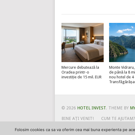
Mercure debutează la
Monte Vidraru, 
Oradea printr-o
de până la 8 mi
investiție de 15 mil. EUR
nou hotel de 4 
Transfăgărășa
© 2026
HOTEL INVEST
.
THEME BY
M
BINE AȚI VENIT!
CUM TE AJUTAM
POLITICA DE UTILIZARE COOKIE-
Folosim cookies ca sa va oferim cea mai buna experienta pe acest
PSPDCP
TERMENI SI CONDITI