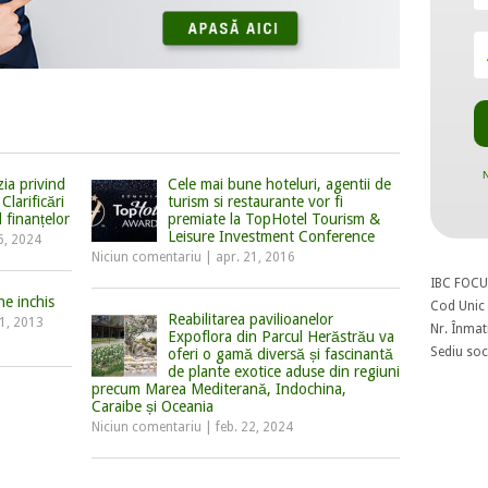
N
ia privind
Cele mai bune hoteluri, agentii de
 Clarificări
turism si restaurante vor fi
 finanțelor
premiate la TopHotel Tourism &
Leisure Investment Conference
6, 2024
Niciun comentariu
|
apr. 21, 2016
IBC FOCU
e inchis
Cod Unic 
Reabilitarea pavilioanelor
11, 2013
Nr. Înmat
Expoflora din Parcul Herăstrău va
Sediu soci
oferi o gamă diversă și fascinantă
de plante exotice aduse din regiuni
precum Marea Mediterană, Indochina,
Caraibe și Oceania
Niciun comentariu
|
feb. 22, 2024