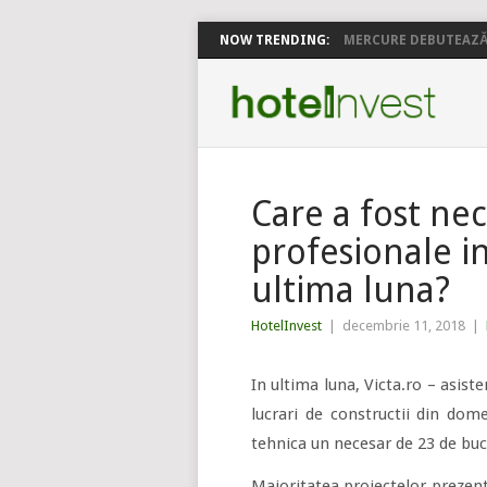
NOW TRENDING:
MERCURE DEBUTEAZĂ 
Care a fost nec
profesionale i
ultima luna?
HotelInvest
|
decembrie 11, 2018
|
In ultima luna, Victa.ro – asiste
lucrari de constructii din dom
tehnica un necesar de 23 de buc
Majoritatea proiectelor prezent