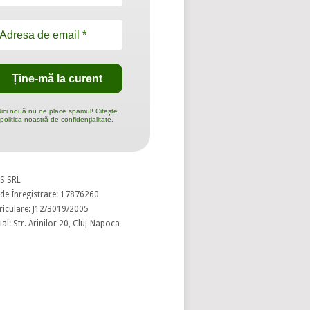
ici nouă nu ne place spamul! Citește
politica noastră de confidențialitate.
S SRL
de Înregistrare: 17876260
riculare: J12/3019/2005
al: Str. Arinilor 20, Cluj-Napoca