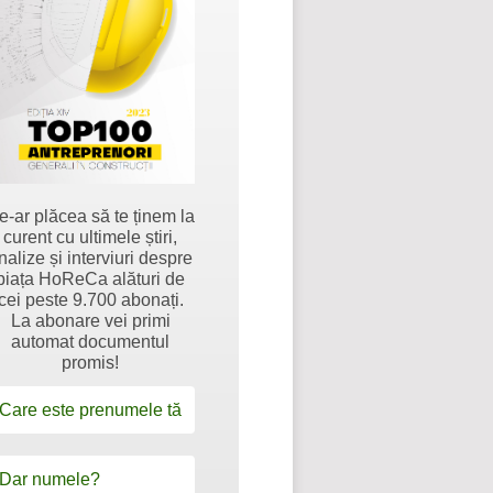
e-ar plăcea să te ținem la
curent cu ultimele știri,
nalize și interviuri despre
piața HoReCa alături de
cei peste 9.700 abonați.
La abonare vei primi
automat documentul
promis!