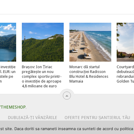
investiție
Brașov: Ion Țiriac
Monarc dă startul
Courtyard
l. EUR: un
pregătește un nou
construcției Radisson
debutează 
stele pe
complex sportiv printr-
Blu Hotel & Residences
rebrandui
n
o investiție de aproape
Mamaia
Golden Tu
4,8 milioane de euro
YTHEMESHOP
.
?
DUBLEAZĂ-ȚI VÂNZĂRILE
OFERTE PENTRU ȘANTIERUL TĂU
URI
PRIMEȘTI GRATUIT MEGA-CADOURI LA ABONARE
PROMOV
 site. Daca doriti sa ramaneti inseamna ca sunteti de acord cu politica d
I