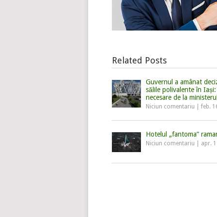
Related Posts
Guvernul a amânat deciz
sălile polivalente în Iași:
necesare de la ministerul
Niciun comentariu
|
feb. 1
Hotelul „fantoma” raman
Niciun comentariu
|
apr. 