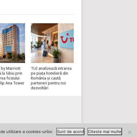
 by Marriott
TUI analizează intrarea
la Sibiu prin
pe piața hotelieră din
rea fostului
România și caută
lip Ana Tower
parteneri pentru noi
dezvoltări
EAZĂ-TE PE HOTELINVEST
e utilizare a cookies-urilor.
Sunt de acord
Citeste mai multe