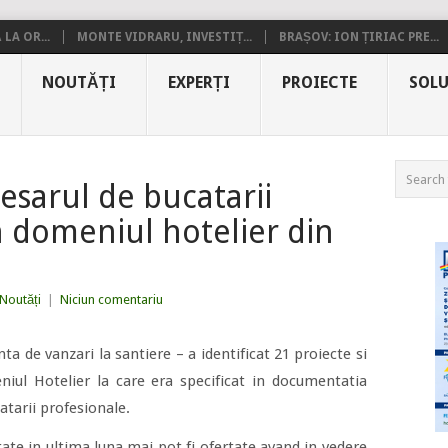
LA OR...
MONTE VIDRARU, INVESTIȚ...
BRAȘOV: ION ȚIRIAC PRE...
NOUTĂȚI
EXPERȚI
PROIECTE
SOLU
esarul de bucatarii
n domeniul hotelier din
Noutăți
|
Niciun comentariu
nta de vanzari la santiere – a identificat 21 proiecte si
eniul Hotelier la care era specificat in documentatia
atarii profesionale.
ate in ultima luna mai pot fi ofertate avand in vedere