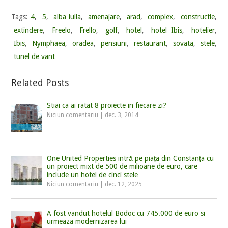
Tags:
4
,
5
,
alba iulia
,
amenajare
,
arad
,
complex
,
constructie
,
extindere
,
Freelo
,
Frello
,
golf
,
hotel
,
hotel Ibis
,
hotelier
,
Ibis
,
Nymphaea
,
oradea
,
pensiuni
,
restaurant
,
sovata
,
stele
,
tunel de vant
Related Posts
Stiai ca ai ratat 8 proiecte in fiecare zi?
Niciun comentariu
|
dec. 3, 2014
One United Properties intră pe piața din Constanța cu
un proiect mixt de 500 de milioane de euro, care
include un hotel de cinci stele
Niciun comentariu
|
dec. 12, 2025
A fost vandut hotelul Bodoc cu 745.000 de euro si
urmeaza modernizarea lui