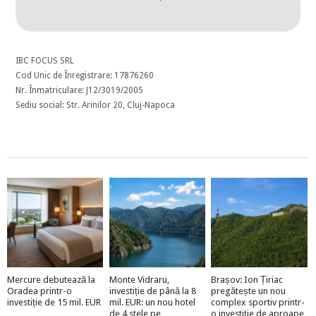
IBC FOCUS SRL
Cod Unic de Înregistrare: 17876260
Nr. Înmatriculare: J12/3019/2005
Sediu social: Str. Arinilor 20, Cluj-Napoca
Mercure debutează la
Monte Vidraru,
Brașov: Ion Țiriac
Oradea printr-o
investiție de până la 8
pregătește un nou
investiție de 15 mil. EUR
mil. EUR: un nou hotel
complex sportiv printr-
de 4 stele pe
o investiție de aproape