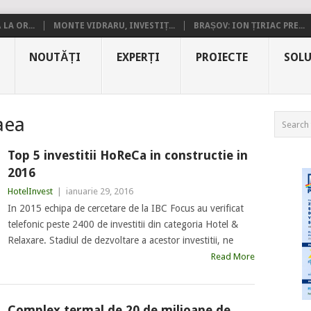
LA OR...
MONTE VIDRARU, INVESTIȚ...
BRAȘOV: ION ȚIRIAC PRE...
NOUTĂȚI
EXPERȚI
PROIECTE
SOLU
aea
Top 5 investitii HoReCa in constructie in
2016
HotelInvest
|
ianuarie 29, 2016
In 2015 echipa de cercetare de la IBC Focus au verificat
telefonic peste 2400 de investitii din categoria Hotel &
Relaxare. Stadiul de dezvoltare a acestor investitii, ne
Read More
Complex termal de 20 de milioane de