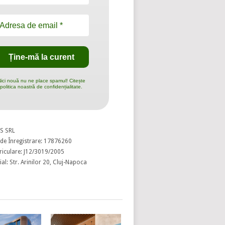
ici nouă nu ne place spamul! Citește
politica noastră de confidențialitate.
S SRL
de Înregistrare: 17876260
riculare: J12/3019/2005
al: Str. Arinilor 20, Cluj-Napoca