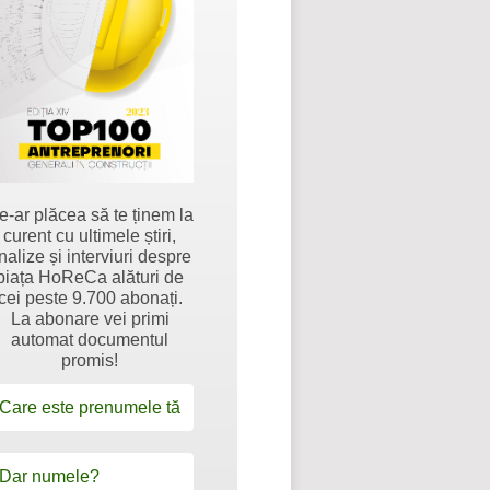
e-ar plăcea să te ținem la
curent cu ultimele știri,
nalize și interviuri despre
piața HoReCa alături de
cei peste 9.700 abonați.
La abonare vei primi
automat documentul
promis!