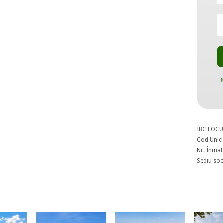
N
IBC FOCU
Cod Unic 
Nr. Înmat
Sediu soci