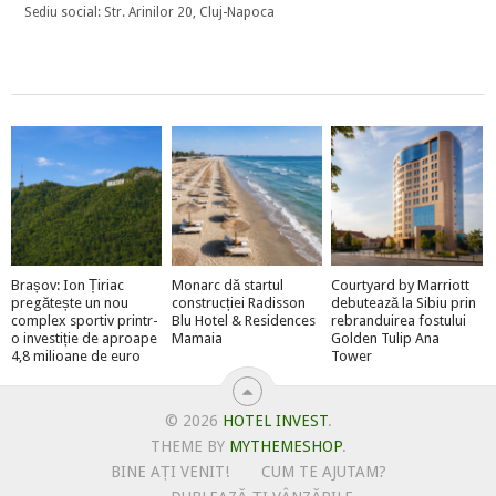
Sediu social: Str. Arinilor 20, Cluj-Napoca
Brașov: Ion Țiriac
Monarc dă startul
Courtyard by Marriott
pregătește un nou
construcției Radisson
debutează la Sibiu prin
complex sportiv printr-
Blu Hotel & Residences
rebranduirea fostului
o investiție de aproape
Mamaia
Golden Tulip Ana
4,8 milioane de euro
Tower
© 2026
HOTEL INVEST
.
THEME BY
MYTHEMESHOP
.
BINE AȚI VENIT!
CUM TE AJUTAM?