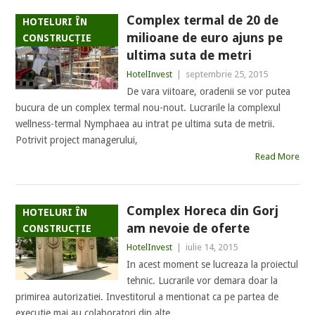
Complex termal de 20 de
HOTELURI ÎN
milioane de euro ajuns pe
CONSTRUCȚIE
ultima suta de metri
HotelInvest
|
septembrie 25, 2015
De vara viitoare, oradenii se vor putea
bucura de un complex termal nou-nout. Lucrarile la complexul
wellness-termal Nymphaea au intrat pe ultima suta de metrii.
Potrivit project managerului,
Read More
Complex Horeca din Gorj
HOTELURI ÎN
am nevoie de oferte
CONSTRUCȚIE
HotelInvest
|
iulie 14, 2015
In acest moment se lucreaza la proiectul
tehnic. Lucrarile vor demara doar la
primirea autorizatiei. Investitorul a mentionat ca pe partea de
executie mai au colaboratori din alte