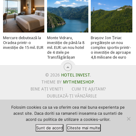
Mercure debutează la
Monte Vidraru,
Brașov: Ion Țiriac
Oradea printr-o
investiție de până la 8
pregătește un nou
investiție de 15 mil. EUR
mil. EUR: un nou hotel
complex sportiv printr-
de 4 stele pe
o investiție de aproape
Transfăgărășan
4,8 milioane de euro
© 2026
HOTEL INVEST
.
THEME BY
MYTHEMESHOP
.
BINE AȚI VENIT!
CUM TE AJUTAM?
DUBLEAZĂ-ȚI VÂNZĂRILE
OFERTE PENTRU ȘANTIERUL TĂU
Folosim cookies ca sa va oferim cea mai buna experienta pe
POLITICA DE UTILIZARE COOKIE-URI
acest site. Daca doriti sa ramaneti inseamna ca sunteti de
PRIMEȘTI GRATUIT MEGA-CADOURI LA ABONARE
acord cu politica de utilizare a cookies-urilor.
PROMOVEAZĂ-TE PE HOTELINVEST
PSPDCP
Sunt de acord
Citeste mai multe
TERMENI SI CONDITII