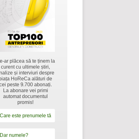
e-ar plăcea să te ținem la
curent cu ultimele știri,
nalize și interviuri despre
piața HoReCa alături de
cei peste 9.700 abonați.
La abonare vei primi
automat documentul
promis!