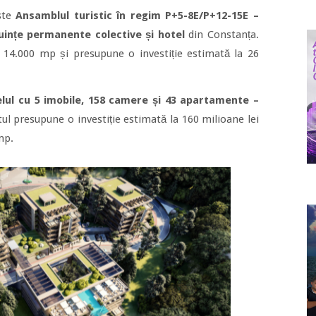
este
Ansamblul turistic în regim P+5-8E/P+12-15E –
ințe permanente colective și hotel
din Constanța.
 14.000 mp și presupune o investiție estimată la 26
lul cu 5 imobile, 158 camere și 43 apartamente –
tul presupune o investiție estimată la 160 milioane lei
mp.