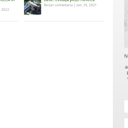
Niciun comentariu
|
iun. 29, 2021
, 2022
N
a