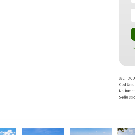
N
IBC FOCU
Cod Unic 
Nr. Înmat
Sediu soci