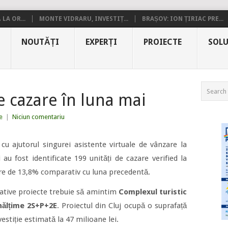
LA OR...
MONTE VIDRARU, INVESTIȚ...
BRAȘOV: ION ȚIRIAC PRE...
NOUTĂȚI
EXPERȚI
PROIECTE
SOLU
e cazare în luna mai
e
|
Niciun comentariu
u ajutorul singurei asistente virtuale de vânzare la
 au fost identificate 199 unități de cazare verified la
ere de 13,8% comparativ cu luna precedentă.
cative proiecte trebuie să amintim
Complexul turistic
nălțime 2S+P+2E
. Proiectul din Cluj ocupă o suprafață
stiție estimată la 47 milioane lei.