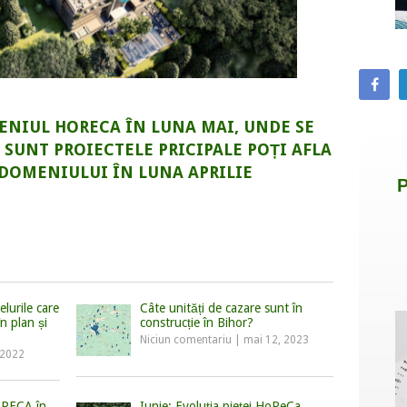
NIUL HORECA ÎN LUNA MAI, UNDE SE
 SUNT PROIECTELE PRICIPALE POȚI AFLA
DOMENIULUI ÎN LUNA APRILIE
elurile care
Câte unități de cazare sunt în
n plan și
construcție în Bihor?
Niciun comentariu
|
mai 12, 2023
, 2022
ORECA în
Iunie: Evoluția pieței HoReCa