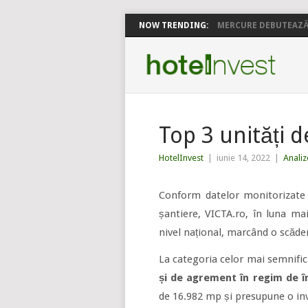
NOW TRENDING:
MERCURE DEBUTEAZĂ 
Top 3 unități d
HotelInvest
|
iunie 14, 2022
|
Analiz
Conform datelor monitorizate c
șantiere, VICTA.ro, în luna mai
nivel național, marcând o scăd
La categoria celor mai semnifi
și de agrement în regim de î
de 16.982 mp și presupune o inve