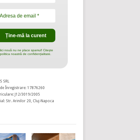
ici nouă nu ne place spamul! Citește
politica noastră de confidențialitate.
S SRL
de Înregistrare: 17876260
riculare: J12/3019/2005
al: Str. Arinilor 20, Cluj-Napoca