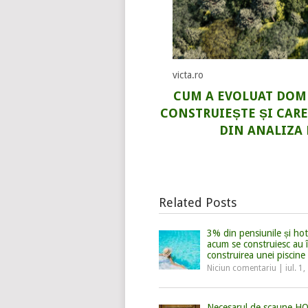
victa.ro
CUM A EVOLUAT DOME
CONSTRUIEȘTE ȘI CARE
DIN ANALIZA 
Related Posts
3% din pensiunile și hot
acum se construiesc au î
construirea unei piscine
Niciun comentariu
|
iul. 1
Necesarul de scaune H