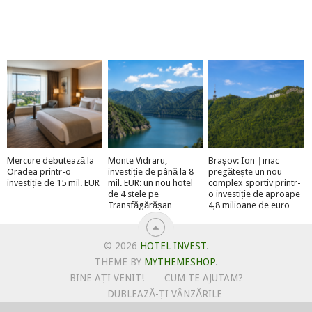
Mercure debutează la
Monte Vidraru,
Brașov: Ion Țiriac
Oradea printr-o
investiție de până la 8
pregătește un nou
investiție de 15 mil. EUR
mil. EUR: un nou hotel
complex sportiv printr-
de 4 stele pe
o investiție de aproape
Transfăgărășan
4,8 milioane de euro
© 2026
HOTEL INVEST
.
THEME BY
MYTHEMESHOP
.
BINE AȚI VENIT!
CUM TE AJUTAM?
DUBLEAZĂ-ȚI VÂNZĂRILE
OFERTE PENTRU ȘANTIERUL TĂU