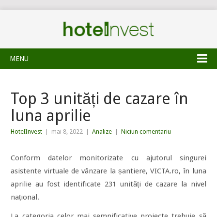
MENU
Top 3 unități de cazare în
luna aprilie
HotelInvest
|
mai 8, 2022
|
Analize
|
Niciun comentariu
Conform datelor monitorizate cu ajutorul singurei
asistente virtuale de vânzare la șantiere, VICTA.ro, în luna
aprilie au fost identificate 231 unități de cazare la nivel
național.
La categoria celor mai semnificative proiecte trebuie să