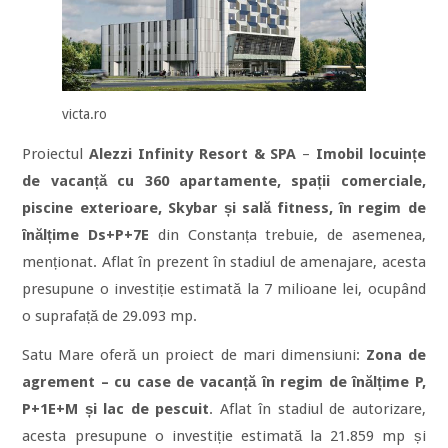
victa.ro
Proiectul
Alezzi Infinity Resort & SPA
–
Imobil locuințe
de vacanță cu 360 apartamente, spații comerciale,
piscine exterioare, Skybar și sală fitness, în regim de
înălțime Ds+P+7E
din Constanța trebuie, de asemenea,
menționat. Aflat în prezent în stadiul de amenajare, acesta
presupune o investiție estimată la 7 milioane lei, ocupând
o suprafață de 29.093 mp.
Satu Mare oferă un proiect de mari dimensiuni:
Zona de
agrement – cu case de vacanță în regim de înălțime P,
P+1E+M și lac de pescuit
. Aflat în stadiul de autorizare,
acesta presupune o investiție estimată la 21.859 mp și