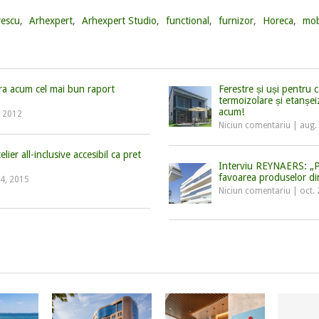
rescu
,
Arhexpert
,
Arhexpert Studio
,
functional
,
furnizor
,
Horeca
,
mob
era acum cel mai bun raport
Ferestre și uși pentru 
termoizolare și etanșei
acum!
, 2012
Niciun comentariu
|
aug.
ier all-inclusive accesibil ca pret
Interviu REYNAERS: „Pe 
favoarea produselor di
 4, 2015
Niciun comentariu
|
oct.