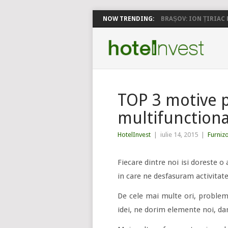
NOW TRENDING:
BRAȘOV: ION ȚIRIAC P
TOP 3 motive 
multifunctiona
HotelInvest
|
iulie 14, 2015
|
Furniz
Fiecare dintre noi isi doreste o
in care ne desfasuram activitate
De cele mai multe ori, problem
idei, ne dorim elemente noi, da