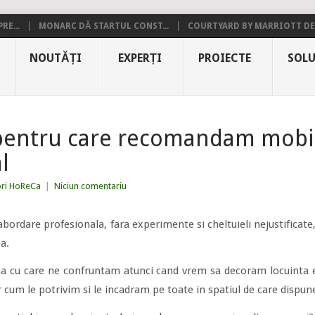
RE...
MONARC DĂ STARTUL CONST...
COURTYARD BY MARRIOTT DE.
NOUTĂȚI
EXPERȚI
PROIECTE
SOLU
pentru care recomandam mobil
l
ori HoReCa
|
Niciun comentariu
 abordare profesionala, fara experimente si cheltuieli nejustificate
a.
a cu care ne confruntam atunci cand vrem sa decoram locuinta e
r cum le potrivim si le incadram pe toate in spatiul de care dispu