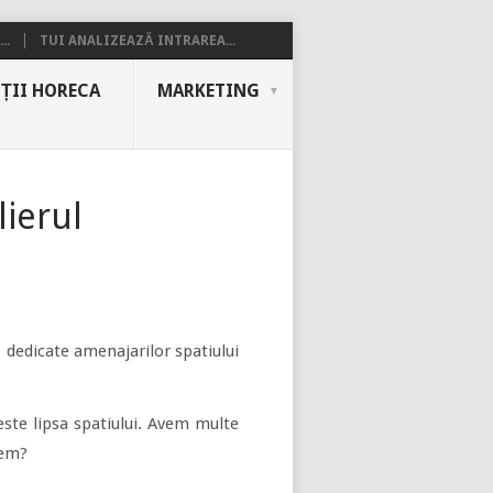
..
TUI ANALIZEAZĂ INTRAREA...
ȚII HORECA
MARKETING
ierul
, dedicate amenajarilor spatiului
ste lipsa spatiului. Avem multe
nem?