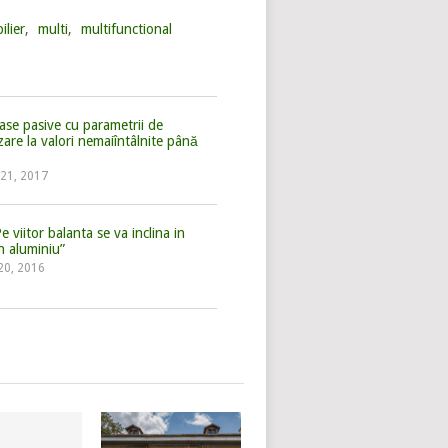
ilier
,
multi
,
multifunctional
case pasive cu parametrii de
zare la valori nemaiîntâlnite până
 21, 2017
viitor balanta se va inclina in
n aluminiu”
 20, 2016