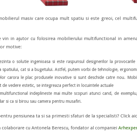
obilierul masiv care ocupa mult spatiu si este greoi, cel multifu
 vin in ajutor cu folosirea mobilierului multifunctional in amenaj
or motive:
ezinta o solutie ingenioasa si este raspunsul designerilor la provocarile
 spatiului, cat si a bugetului. Astfel, putem vorbi de tehnologie, ergonomi
lor carora le plac produsele inovative si sunt deschide catre nou. Mobil
 de vedere estetic, se integreaza perfect in locuintele actuale
 multifunctional indeplineste mai multe scopuri atunci cand, de exemplu
ar si ca si birou sau camera pentru musafiri.
entru pensiunea ta si sa primesti sfaturi de la specialisti? Click a
in colaborare cu Antonela Berescu, fondator al companiei
Arhexper