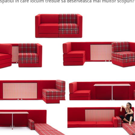
spatiul in care locuim trebuie sa deserveasca mai multor scopuri?