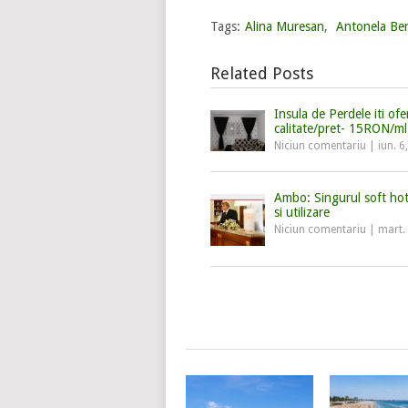
Tags:
Alina Muresan
,
Antonela Be
Related Posts
Insula de Perdele iti of
calitate/pret- 15RON/ml
Niciun comentariu
|
iun. 6
Ambo: Singurul soft hotel
si utilizare
Niciun comentariu
|
mart.