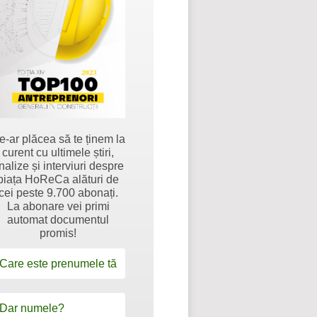
e-ar plăcea să te ținem la
curent cu ultimele știri,
nalize și interviuri despre
piața HoReCa alături de
cei peste 9.700 abonați.
La abonare vei primi
automat documentul
promis!