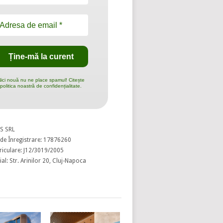
ici nouă nu ne place spamul! Citește
politica noastră de confidențialitate.
S SRL
de Înregistrare: 17876260
riculare: J12/3019/2005
al: Str. Arinilor 20, Cluj-Napoca