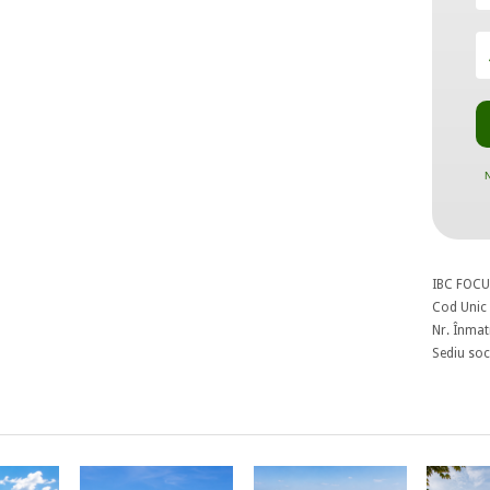
N
IBC FOCU
Cod Unic 
Nr. Înmat
Sediu soci