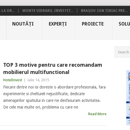
LA OR...
MONTE VIDRARU, INVESTIȚ...
BRAȘOV: ION ȚIRIAC PRE...
NOUTĂȚI
EXPERȚI
PROIECTE
SOLU
TOP 3 motive pentru care recomandam
mobilierul multifunctional
HotelInvest
|
iulie 14, 2015
Fiecare dintre noi isi doreste o abordare profesionala, fara
experimente si cheltuieli nejustificate, dedicate
amenajarilor spatiului in care ne desfasuram activitatea.
De cele mai multe ori, problema cu care ne
Read More