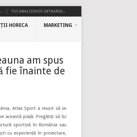
..
TUI ANALIZEAZĂ INTRAREA...
ȚII HORECA
MARKETING
deauna am spus
ă fie înainte de
nia, Atlas Sport a reușit să se
 această piață. Pregătiți să își
uctură sportivă în România sau
ti cu experiență în proiectare,