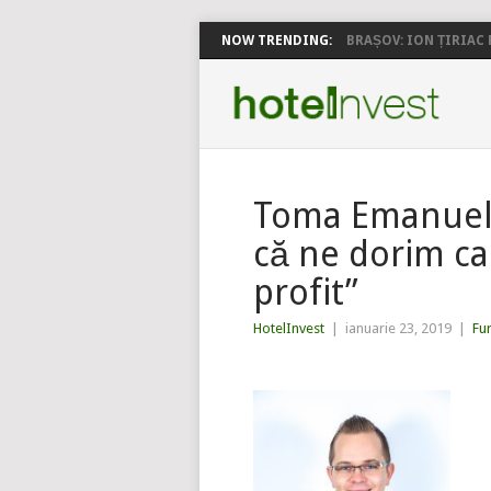
NOW TRENDING:
BRAȘOV: ION ȚIRIAC P
Toma Emanuel,
că ne dorim ca 
profit”
HotelInvest
|
ianuarie 23, 2019
|
Fu