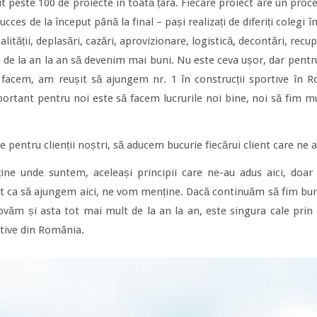
t peste 100 de proiecte în toată țara. Fiecare proiect are un proce
ucces de la început până la final – pași realizați de diferiți colegi
calității, deplasări, cazări, aprovizionare, logistică, decontări, recu
 de la an la an să devenim mai buni. Nu este ceva ușor, dar pentr
 facem, am reușit să ajungem nr. 1 în construcții sportive în
ortant pentru noi este să facem lucrurile noi bine, noi să fim mul
pentru clienții noștri, să aducem bucurie fiecărui client care ne a
ine unde suntem, aceleași principii care ne-au adus aici, doar
 ca să ajungem aici, ne vom menține. Dacă continuăm să fim buni
ovăm și asta tot mai mult de la an la an, este singura cale pr
ortive din România.