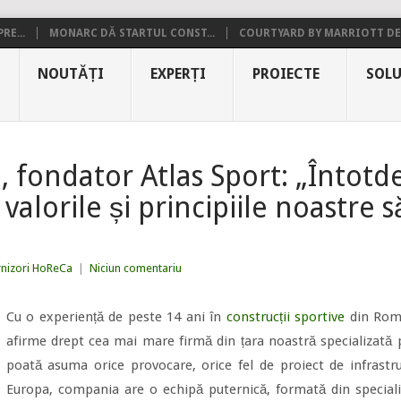
RE...
MONARC DĂ STARTUL CONST...
COURTYARD BY MARRIOTT DE.
NOUTĂȚI
EXPERȚI
PROIECTE
SOLU
 fondator Atlas Sport: „Întot
valorile și principiile noastre s
rnizori HoReCa
|
Niciun comentariu
Cu o experiență de peste 14 ani în
construcții sportive
din Româ
afirme drept cea mai mare firmă din țara noastră specializată pe
poată asuma orice provocare, orice fel de proiect de infrastr
Europa, compania are o echipă puternică, formată din specialiș