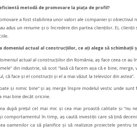
 eficientă metodă de promovare la piața de profil?
movare a fost stabilirea unor valori ale companiei și obiectivul n
u adus un renume și o încredere din partea clienților. Ei, clienții s
iile.
 domeniul actual al construcțiilor, ce ați alege să schimbații ș
domeniul actual al construcțiilor din România, aș face ceea ce au 
ele” din industrie, să scot “lasă că facem așa că e bine, merge,
l, că face și el construcții și el a mai văzut la televizor din astea“.
toate și nimic bine“ și aș merge înspre modelul vestic unde sunt f
la mai bine decât oricine.
după prețul cel mai mic și cea mai proastă calitate și “nu ne
și comportamentul în timp, aș caută investiții care să țină deceni
a oamenilor ca să planifice și să realizeze proiectele pentru t