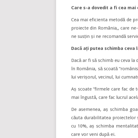
Care s-a dovedit a fi cea mai
Cea mai eficienta metodă de pro
proiecte din România,, care ne-a
ne susțin și ne recomandă servic
Dacă ați putea schimba ceva la
Dacă ar fi să schimb eu ceva la 
în România, să scoată “românism
lui verișorul, vecinul, lui cumnatu
Aș scoate “firmele care fac de 
mai îngustă, care fac lucrul ace
De asemenea, aș schimba goana 
căuta durabilitatea proiectelor 
cu 10%, aș schimba mentalitate
care vor veni după ei.