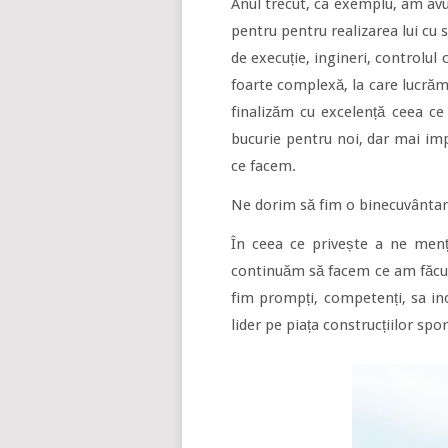
Anul trecut, ca exemplu, am avu
pentru pentru realizarea lui cu s
de execuție, ingineri, controlul 
foarte complexă, la care lucrăm
finalizăm cu excelență ceea ce
bucurie pentru noi, dar mai imp
ce facem.
Ne dorim să fim o binecuvântare 
În ceea ce privește a ne menț
continuăm să facem ce am făcut
fim prompți, competenți, sa in
lider pe piața construcțiilor sp