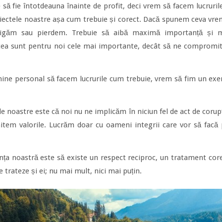
re să fie întotdeauna înainte de profit, deci vrem să facem lucruri
oiectele noastre așa cum trebuie și corect. Dacă spunem ceva vre
tigăm sau pierdem. Trebuie să aibă maximă importanță și m
estea sunt pentru noi cele mai importante, decât să ne compromi
ine personal să facem lucrurile cum trebuie, vrem să fim un ex
le noastre este că noi nu ne implicăm în niciun fel de act de corup
tem valorile. Lucrăm doar cu oameni integrii care vor să facă p
rința noastră este să existe un respect reciproc, un tratament core
e trateze și ei; nu mai mult, nici mai puțin.