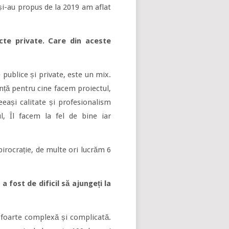
 și-au propus de la 2019 am aflat
iecte private. Care din aceste
publice și private, este un mix.
ță pentru cine facem proiectul,
eași calitate și profesionalism
ul, Îl facem la fel de bine iar
rocrație, de multe ori lucrăm 6
 fost de dificil să ajungeți la
 foarte complexă și complicată.