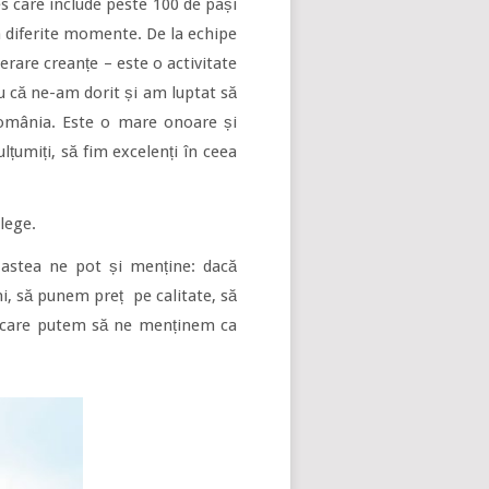
s care include peste 100 de pași
 în diferite momente. De la echipe
perare creanțe – este o activitate
u că ne-am dorit și am luptat să
 România. Este o mare onoare și
țumiți, să fim excelenți în ceea
lege.
 astea ne pot și menține: dacă
, să punem preț pe calitate, să
in care putem să ne menținem ca