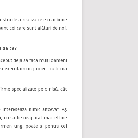
ostru de a realiza cele mai bune
unt cei care sunt alături de noi,
i de ce?
început deja să facă mulți oameni
 vă executăm un proiect cu firma
irme specializate pe o nișă, cât
 interesează nimic altceva“. Aș
i, nu să fie neapărat mai ieftine
ermen lung, poate și pentru cei