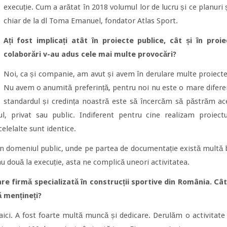
execuție. Cum a arătat în 2018 volumul lor de lucru și ce planuri
chiar de la dl Toma Emanuel, fondator Atlas Sport.
Ați fost implicați atât în proiecte publice, cât și în pro
colaborări v-au adus cele mai multe provocări?
Noi, ca și companie, am avut și avem în derulare multe proiecte 
Nu avem o anumită preferință, pentru noi nu este o mare diferen
standardul și credința noastră este să încercăm să păstrăm ace
ul, privat sau public. Indiferent pentru cine realizam proiect
elelalte sunt identice.
 domeniul public, unde pe partea de documentație există multă bi
au două la execuție, asta ne complică uneori activitatea.
e firmă specializată în construcții sportive din România. Cât a
ă mențineți?
ici. A fost foarte multă muncă și dedicare. Derulăm o activitate