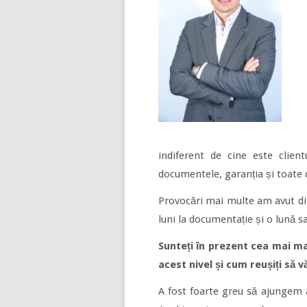
indiferent de cine este client
documentele, garanția și toate c
Provocări mai multe am avut din
luni la documentație și o lună s
Sunteți în prezent cea mai mar
acest nivel și cum reușiți să v
A fost foarte greu să ajungem a