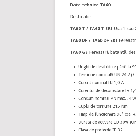
Date tehnice TA60
Destinație:
TA60 T / TA60 T SRI
Ușă 1 sau 2
TA60 DF / TA60 DF SRI
Fereastr
TA60 GS
Fereastră batantă, des
Unghi de deschidere până la 9
Tensiune nominală UN 24 V (±
Curent nominal IN 1,0 A
Curentul de deconectare IA 1,
Consum nominal PN max.24 W
Cuplu de torsiune 215 Nm
Timp de funcționare 90° cca. 4
Durata de activare ED 30% (O
Clasa de protecție IP 32