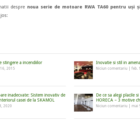
matii despre
noua serie de motoare RWA TA60 pentru uși și
jos:
 stingere a incendiilor
Inovatie si stil in amen
 16, 2015
Niciun comentariu
|
feb.
ioare inadecvate: Sistem inovativ de
De ce sa alegi placile si
 interiorul casei de la SKAMOL
HORECA – 3 motive ch
8, 2020
Niciun comentariu
|
mai 