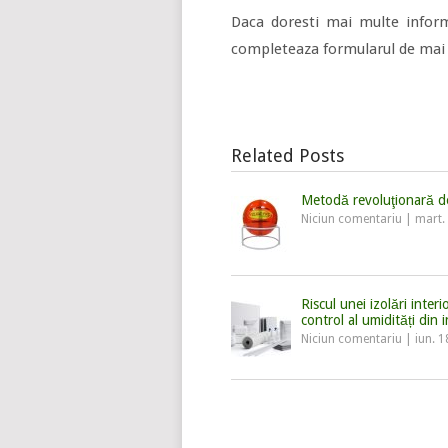
Daca doresti mai multe infor
completeaza formularul de mai 
Related Posts
Metodă revoluţionară de
Niciun comentariu
|
mart.
Riscul unei izolări inter
control al umidități din
Niciun comentariu
|
iun. 1