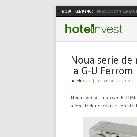
NOW TRENDING:
BRAȘOV: ION ȚIRIAC P
Noua serie de 
la G-U Ferrom
HotelInvest
|
septembrie 2, 2019
|
Noua serie de motoare ELTRAL TA
a ferestrelor oscilante, ferestr