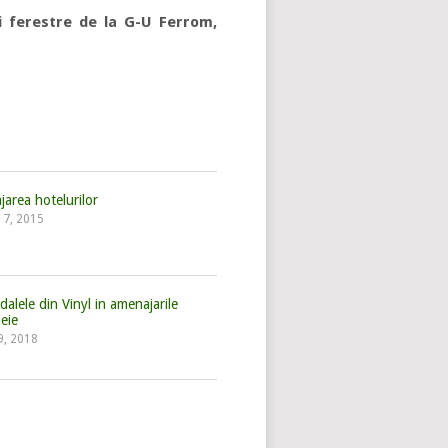
 ferestre de la G-U Ferrom,
ajarea hotelurilor
 17, 2015
 dalele din Vinyl in amenajarile
eie
9, 2018