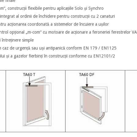
ile finale
, construcții flexi­bile pentru aplicațiile Solo și Synchro
integrat al ordinii de închidere pentru construcții cu 2 canaturi
ntru acționarea coordonată a sistemelor de încuiere a ușilor
ntrol opțional „m-com“ cu motoare de acționare a feroneriei ferestrelor
 întreținere simple
a în caz de urgență sau uși antipanică conform EN 179 / EN1125
ui și a gazelor fierbinți în construcții conforme cu EN12101/2