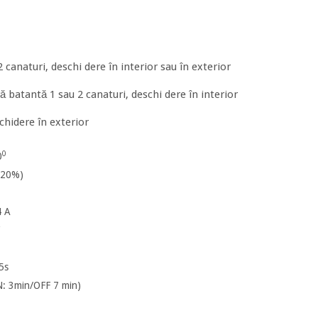
 canaturi, deschi dere în interior sau în exterior
ă batantă 1 sau 2 canaturi, deschi dere în interior
chidere în exterior
0
0
 20%)
4 A
5s
N: 3min/OFF 7 min)