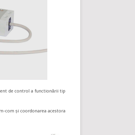
ent de control a functionării tip
l m-com și coordonarea acestora