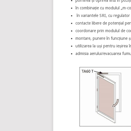
pornirea și oprirea lină în poziți
în combinație cu modulul „m-com“
în variantele SRI, cu regulator 
contacte libere de potențial pe
coordonare prin modulul de co
montare, punere în funcțiune și
utilizarea la uși pentru ieșire
admisia aerului/evacuarea fumul