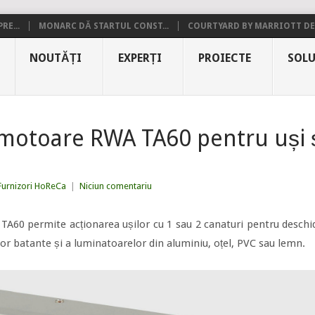
RE...
MONARC DĂ STARTUL CONST...
COURTYARD BY MARRIOTT DE.
NOUTĂȚI
EXPERȚI
PROIECTE
SOLU
motoare RWA TA60 pentru uși ș
Furnizori HoReCa
|
Niciun comentariu
60 permite acționarea ușilor cu 1 sau 2 canaturi pentru de­schide
elor batante și a luminatoarelor din aluminiu, oțel, PVC sau lemn.