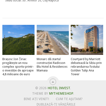
Sediu social: Str. Arinilor 20, Cluj-Napoca
Brașov: Ion Țiriac
Monarc dă startul
Courtyard by Marriott
pregătește un nou
construcției Radisson
debutează la Sibiu prin
complex sportiv printr-
Blu Hotel & Residences
rebranduirea fostului
o investiție de aproape
Mamaia
Golden Tulip Ana
4,8 milioane de euro
Tower
© 2026
HOTEL INVEST
.
THEME BY
MYTHEMESHOP
.
BINE AȚI VENIT!
CUM TE AJUTAM?
DUBLEAZĂ-ȚI VÂNZĂRILE