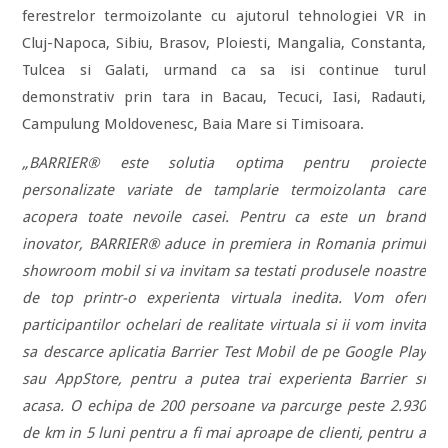
ferestrelor termoizolante cu ajutorul tehnologiei VR in
Cluj-Napoca, Sibiu, Brasov, Ploiesti, Mangalia, Constanta,
Tulcea si Galati, urmand ca sa isi continue turul
demonstrativ prin tara in Bacau, Tecuci, Iasi, Radauti,
Campulung Moldovenesc, Baia Mare si Timisoara.
„BARRIER® este solutia optima pentru proiecte
personalizate variate de tamplarie termoizolanta care
acopera toate nevoile casei. Pentru ca este un brand
inovator, BARRIER® aduce in premiera in Romania primul
showroom mobil si va invitam sa testati produsele noastre
de top printr-o experienta virtuala inedita. Vom oferi
participantilor ochelari de realitate virtuala si ii vom invita
sa descarce aplicatia Barrier Test Mobil de pe Google Play
sau AppStore, pentru a putea trai experienta Barrier si
acasa. O echipa de 200 persoane va parcurge peste 2.930
de km in 5 luni pentru a fi mai aproape de clienti, pentru a