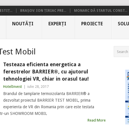
STIȚ...
BRAȘOV: ION ȚIRIAC PRE...
MONARC DĂ STARTUL CONST...
NOUTĂȚI
EXPERȚI
PROIECTE
SOLU
Test Mobil
Testeaza eficienta energetica a
ferestrelor BARRIER®, cu ajutorul
tehnologiei VR, chiar in orasul tau!
HotelInvest
|
iulie 28, 2017
Brandul de tamplarie termoizolanta BARRIER® a
dezvoltat proiectul BARRIER TEST MOBIL, prima
experienta de VR din Romania prin care este testata
r. Intr-un SHOWROOM MOBIL
Read More