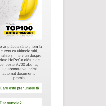
e-ar plăcea să te ținem la
curent cu ultimele știri,
nalize și interviuri despre
piața HoReCa alături de
cei peste 9.700 abonați.
La abonare vei primi
automat documentul
promis!