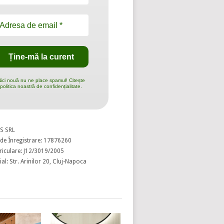
ici nouă nu ne place spamul! Citește
politica noastră de confidențialitate.
S SRL
de Înregistrare: 17876260
riculare: J12/3019/2005
al: Str. Arinilor 20, Cluj-Napoca