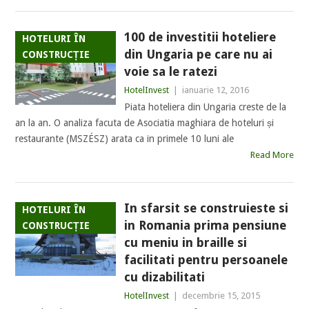
100 de investitii hoteliere
HOTELURI ÎN
din Ungaria pe care nu ai
CONSTRUCȚIE
voie sa le ratezi
HotelInvest
|
ianuarie 12, 2016
Piata hoteliera din Ungaria creste de la
an la an. O analiza facuta de Asociatia maghiara de hoteluri și
restaurante (MSZÉSZ) arata ca in primele 10 luni ale
Read More
In sfarsit se construieste si
HOTELURI ÎN
in Romania prima pensiune
CONSTRUCȚIE
cu meniu in braille si
facilitati pentru persoanele
cu dizabilitati
HotelInvest
|
decembrie 15, 2015