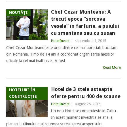
Chef Cezar Munteanu: A
NOUTĂȚI
trecut epoca “sorcova
vesela” in farfurie, a puiului
cu smantana sau cu susan
HotelInvest
|
septembrie 1, 2015
Chef Cezar Munteanu este unul dintre cei mai apreciati bucatari
din Romania. Timp de 14 ani a coordonat organizarea meselor
oficiale la cel mai inalt nivel. A fost
Read More
Hotel de 3 stele asteapta
HOTELURI ÎN
oferte pentru 400 de scaune
CONSTRUCȚIE
HotelInvest
|
august 25, 2015
Un nou Hotel se construieste in Zalau.
In acest moment investitia se afla la
planseul ultimului etaj si urmeaza realizarea acoperisului.