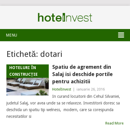
MENU
Etichetă:
dotari
Spatiu de agrement din
HOTELURI ÎN
Salaj isi deschide portile
CONSTRUCȚIE
pentru achizitii
HotelInvest
|
ianuarie 26, 2016
In curand locuitorii din Cehul Silvaniei,
judetul Salaj, vor avea unde sa se relaxeze. Investitorii doresc sa
deschida un spatiu tip welness, modern, care sa corespunda
necesitatilor si
Read More