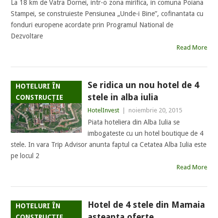
La 18 km de Vatra Dornei, intr-o zona mirifica, in comuna Poiana
Stampei, se construieste Pensiunea „Unde-i Bine”, cofinantata cu
fonduri europene acordate prin Programul National de
Dezvoltare
Read More
Se ridica un nou hotel de 4
HOTELURI ÎN
stele in alba iulia
CONSTRUCȚIE
HotelInvest
|
noiembrie 20, 2015
Piata hoteliera din Alba Iulia se
imbogateste cu un hotel boutique de 4
stele. In vara Trip Advisor anunta faptul ca Cetatea Alba Iulia este
pe locul 2
Read More
Hotel de 4 stele din Mamaia
HOTELURI ÎN
asteapta oferte
CONSTRUCȚIE