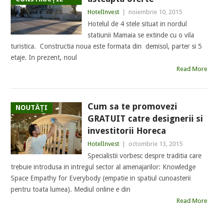
HotelInvest
|
noiembrie 10, 2015
Hotelul de 4 stele situat in nordul
statiunii Mamaia se extinde cu o vila
turistica. Constructia noua este formata din demisol, parter si 5
etaje. In prezent, noul
Read More
Cum sa te promovezi
NOUTĂȚI
GRATUIT catre designerii si
investitorii Horeca
HotelInvest
|
octombrie 13, 2015
Specialistii vorbesc despre traditia care
trebuie introdusa in intregul sector al amenajarilor: Knowledge
Space Empathy for Everybody (empatie in spatiul cunoasterii
pentru toata lumea). Mediul online e din
Read More