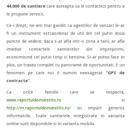
44.000 de santiere
care asteapta sa le contactezi pentru a
le propune servicii.
Ce-i drept, ne-am mai gandit ca agentilor de vanzari le-ar
fi un instrument extraordinar de util din cel putin doua
puncte de vedere: daca s-ar afla intr-o zona a tarii, ar afla
imediat contactele santierelor din imprejurimi,
economisind cel putin timp si benzina. Si-ar putea face in
plus, un traseu complet cu panorame de oportunitati. E un
fenomen pe care noi il numim neexagerat
“GPS de
contracte”
.
Ca orice familie care se respecta,
www.raportuldeinvestitii.ro
si
http://m.raportuldeinvestitii.ro/
isi impart generos
informatiile. Toate santierele inregistrate in varianta
online sunt disponibile si in varianta mobila.