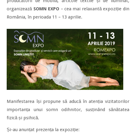
producătorii de mobilă, articole textile și de iluminat,
organizează
SOMN EXPO
– cea mai relaxantă expoziție din
România, în perioada 11 – 13 aprilie.
Manifestarea își propune să aducă în atenția vizitatorilor
importanța unui somn odihnitor, susținând sănătatea
fizică și psihică.
Și-au anunțat prezența la expoziție: