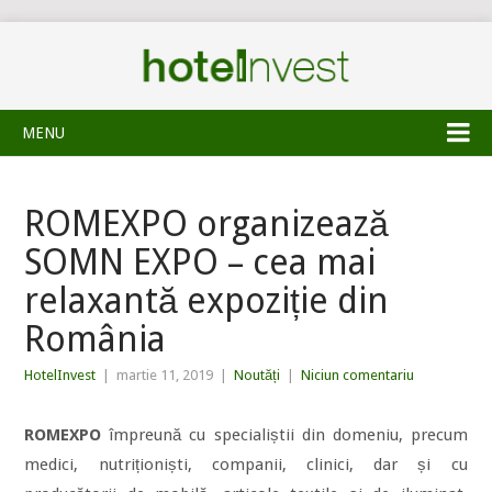
MENU
ROMEXPO organizează
SOMN EXPO – cea mai
relaxantă expoziție din
România
HotelInvest
|
martie 11, 2019
|
Noutăți
|
Niciun comentariu
ROMEXPO
împreună cu specialiștii din domeniu, precum
medici, nutriționiști, companii, clinici, dar și cu