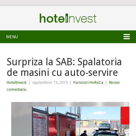
MENU
Surpriza la SAB: Spalatoria
de masini cu auto-servire
HotelInvest
|
septembrie 15, 2015
|
Furnizori HoReCa
|
Niciun
comentariu