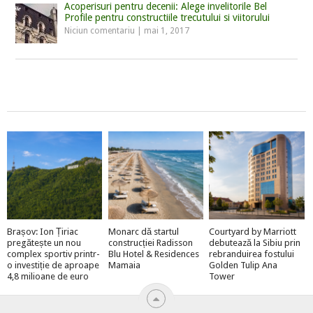
Acoperisuri pentru decenii: Alege invelitorile Bel
Profile pentru constructiile trecutului si viitorului
Niciun comentariu
|
mai 1, 2017
Brașov: Ion Țiriac
Monarc dă startul
Courtyard by Marriott
pregătește un nou
construcției Radisson
debutează la Sibiu prin
complex sportiv printr-
Blu Hotel & Residences
rebranduirea fostului
o investiție de aproape
Mamaia
Golden Tulip Ana
4,8 milioane de euro
Tower