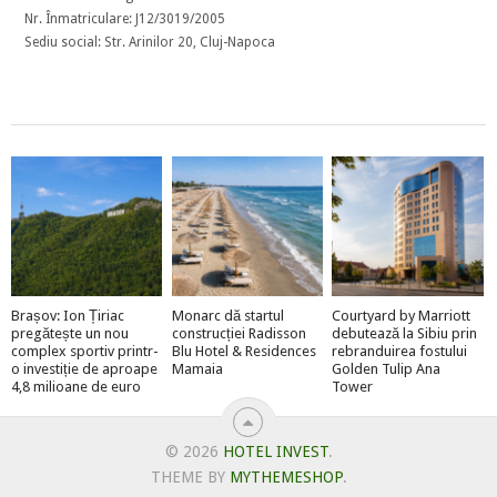
Nr. Înmatriculare: J12/3019/2005
Sediu social: Str. Arinilor 20, Cluj-Napoca
Brașov: Ion Țiriac
Monarc dă startul
Courtyard by Marriott
pregătește un nou
construcției Radisson
debutează la Sibiu prin
complex sportiv printr-
Blu Hotel & Residences
rebranduirea fostului
o investiție de aproape
Mamaia
Golden Tulip Ana
4,8 milioane de euro
Tower
© 2026
HOTEL INVEST
.
THEME BY
MYTHEMESHOP
.