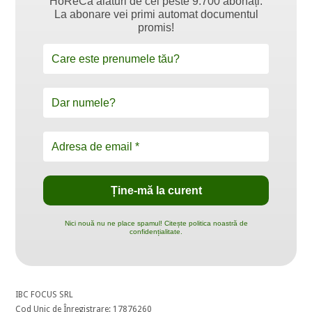
HoReCa alături de cei peste 9.700 abonați.
La abonare vei primi automat documentul
promis!
Nici nouă nu ne place spamul! Citește politica noastră de
confidențialitate.
IBC FOCUS SRL
Cod Unic de Înregistrare: 17876260