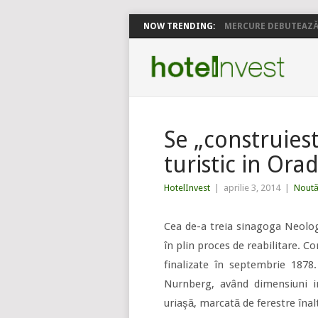
NOW TRENDING:
MERCURE DEBUTEAZĂ 
Se „construies
turistic in Ora
HotelInvest
|
aprilie 3, 2014
|
Noută
Cea de-a treia sinagoga Neolog
în plin proces de reabilitare. Co
finalizate în septembrie 1878
Nurnberg, având dimensiuni 
uriaşă, marcată de ferestre înalt