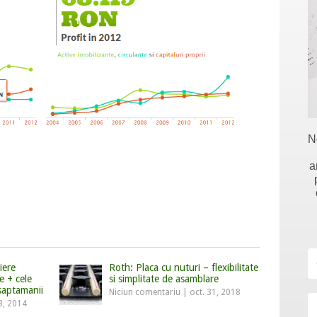
N
a
iere
Roth: Placa cu nuturi – flexibilitate
e + cele
si simplitate de asamblare
 saptamanii
Niciun comentariu
|
oct. 31, 2018
3, 2014