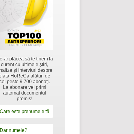
e-ar plăcea să te ținem la
curent cu ultimele știri,
nalize și interviuri despre
piața HoReCa alături de
cei peste 9.700 abonați.
La abonare vei primi
automat documentul
promis!