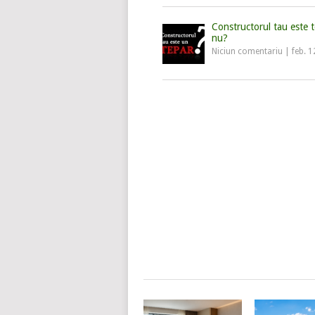
Constructorul tau este 
nu?
Niciun comentariu
|
feb. 1