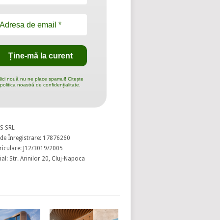
ici nouă nu ne place spamul! Citește
politica noastră de confidențialitate.
S SRL
de Înregistrare: 17876260
riculare: J12/3019/2005
al: Str. Arinilor 20, Cluj-Napoca