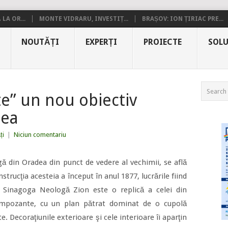
LA OR...
MONTE VIDRARU, INVESTIȚ...
BRAȘOV: ION ȚIRIAC PRE...
NOUTĂȚI
EXPERȚI
PROIECTE
SOLU
te” un nou obiectiv
dea
ți
|
Niciun comentariu
ă din Oradea din punct de vedere al vechimii, se află
nstrucţia acesteia a început în anul 1877, lucrările fiind
. Sinagoga Neologă Zion este o replică a celei din
impozante, cu un plan pătrat dominat de o cupolă
e. Decoraţiunile exterioare şi cele interioare îi aparţin