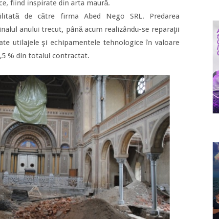
ce, fiind inspirate din arta maură.
ilitată de către firma Abed Nego SRL. Predarea
inalul anului trecut, până acum realizându-se reparaţii
rate utilajele şi echipamentele tehnologice în valoare
,5 % din totalul contractat.