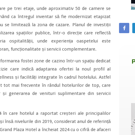
rare pe trei etaje, unde aproximativ 50 de camere se
mând ca întregul inventar să fie modernizat etapizat
nu se limitează la zona de cazare. Planul de investiții
izarea spațiilor publice, într-o direcție care reflectă
ria ospitalității, unde experiența oaspetelui este
ran, funcționalitate și servicii complementare.
formarea fostei zone de cazino într-un spațiu dedicat
zie care indică adaptarea ofertei la noul profil al
llness și facilități integrate în cadrul hotelului. Astfel
nt tot mai frecvente în rândul hotelurilor de top, care
 și generarea de venituri suplimentare din servicii
 în care hotelul a raportat creșteri ale principalilor
ăși însă nivelurile din 2019, considerat anul de referință
rand Plaza Hotel a încheiat 2024 cu o cifră de afaceri