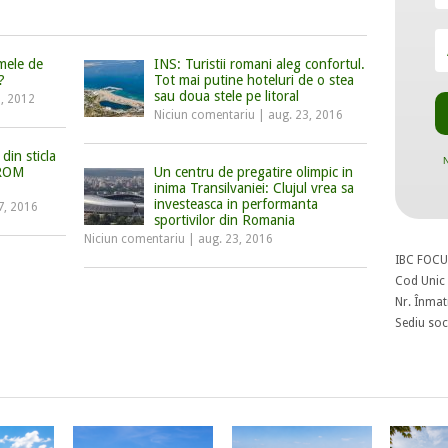
emele de
INS: Turistii romani aleg confortul.
?
Tot mai putine hoteluri de o stea
sau doua stele pe litoral
8, 2012
Niciun comentariu
|
aug. 23, 2016
din sticla
N
 ROM
Un centru de pregatire olimpic in
inima Transilvaniei: Clujul vrea sa
investeasca in performanta
7, 2016
sportivilor din Romania
Niciun comentariu
|
aug. 23, 2016
IBC FOCU
Cod Unic 
Nr. Înmat
Sediu soci