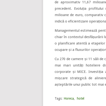
de aproximativ 11,67 milioan
precedent. Evoluția profitului
milioane de euro, comparativ c
indică o eficientizare operaționa
Managementul estimează pentru 
chiar în contextul desfășurării
o planificare atentă a etapelor
ocupare și a fluxurilor operațion
Cu 270 de camere și 11 săli de 
mai mari unități hoteliere d
corporate și MICE. Investiția 
mișcare strategică de alinier
așteptările unui public tot mai 
Tags:
Horeca
,
hotel