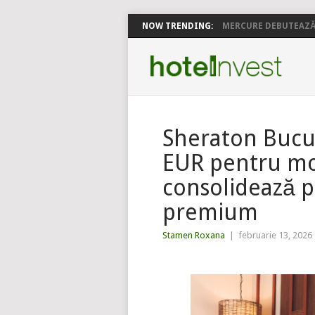
NOW TRENDING:
MERCURE DEBUTEAZĂ 
Sheraton Bucur
EUR pentru mo
consolidează p
premium
Stamen Roxana
|
februarie 13, 2026