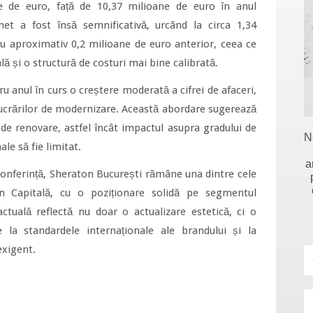
e de euro, față de 10,37 milioane de euro în anul
 net a fost însă semnificativă, urcând la circa 1,34
u aproximativ 0,2 milioane de euro anterior, ceea ce
lă și o structură de costuri mai bine calibrată.
anul în curs o creștere moderată a cifrei de afaceri,
 lucrărilor de modernizare. Această abordare sugerează
 de renovare, astfel încât impactul asupra gradului de
N
ale să fie limitat.
a
conferință, Sheraton București rămâne una dintre cele
in Capitală, cu o poziționare solidă pe segmentul
actuală reflectă nu doar o actualizare estetică, ci o
e la standardele internaționale ale brandului și la
exigent.