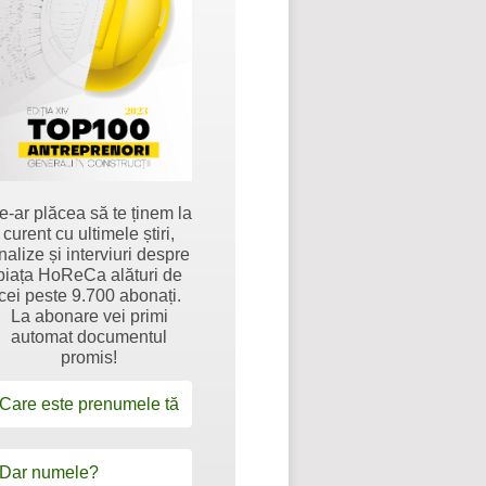
e-ar plăcea să te ținem la
curent cu ultimele știri,
nalize și interviuri despre
piața HoReCa alături de
cei peste 9.700 abonați.
La abonare vei primi
automat documentul
promis!