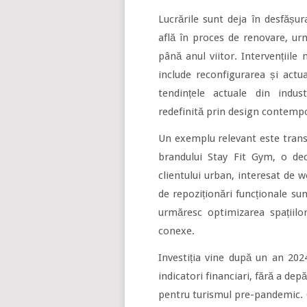
Lucrările sunt deja în desfășu
află în proces de renovare, ur
până anul viitor. Intervențiile 
include reconfigurarea și actual
tendințele actuale din indust
redefinită prin design contempo
Un exemplu relevant este trans
brandului Stay Fit Gym, o deci
clientului urban, interesat de we
de repoziționări funcționale su
urmăresc optimizarea spațiilor
conexe.
Investiția vine după un an 2024
indicatori financiari, fără a dep
pentru turismul pre-pandemic. G