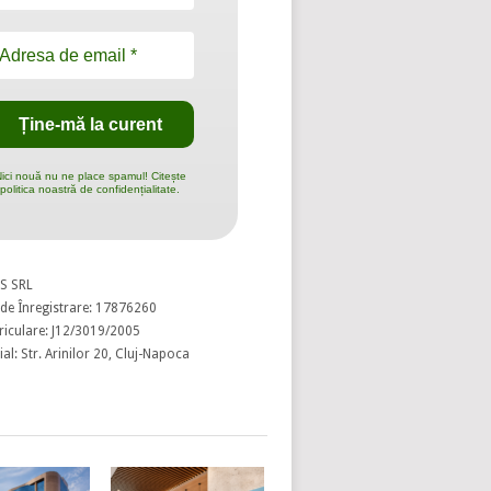
ici nouă nu ne place spamul! Citește
politica noastră de confidențialitate.
S SRL
de Înregistrare: 17876260
riculare: J12/3019/2005
al: Str. Arinilor 20, Cluj-Napoca