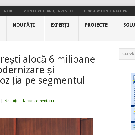
LA OR...
MONTE VIDRARU, INVESTIȚ...
BRAȘOV: ION ȚIRIAC PRE...
NOUTĂȚI
EXPERȚI
PROIECTE
SOLU
ești alocă 6 milioane
dernizare și
oziția pe segmentul
|
Noutăți
|
Niciun comentariu