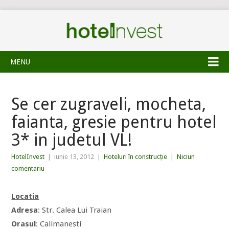
MENU
Se cer zugraveli, mocheta,
faianta, gresie pentru hotel
3* in judetul VL!
HotelInvest
|
iunie 13, 2012
|
Hoteluri în construcție
|
Niciun
comentariu
Locatia
Adresa
: Str. Calea Lui Traian
Orasul
: Calimanesti