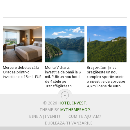
Mercure debutează la
Monte Vidraru,
Brașov: Ion Țiriac
Oradea printr-o
investiție de până la 8
pregătește un nou
investiție de 15 mil. EUR
mil. EUR: un nou hotel
complex sportiv printr-
de 4 stele pe
o investiție de aproape
Transfăgărășan
4,8 milioane de euro
© 2026
HOTEL INVEST
.
THEME BY
MYTHEMESHOP
.
BINE AȚI VENIT!
CUM TE AJUTAM?
DUBLEAZĂ-ȚI VÂNZĂRILE
OFERTE PENTRU ȘANTIERUL TĂU