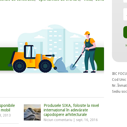
N
IBC FOCU
Cod Unic 
Nr. Înmat
Sediu soci
sponibile
Produsele SIKA, folosite la nivel
 mobil
internațional în adevărate
capodopere arhitecturale
3, 2013
Niciun comentariu
|
sept. 16, 2016