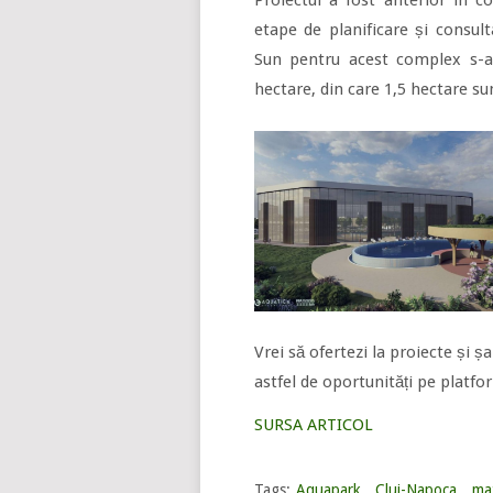
etape de planificare și consul
Sun pentru acest complex s-a 
hectare, din care 1,5 hectare su
Vrei să ofertezi la proiecte și 
astfel de oportunități pe platf
SURSA ARTICOL
Tags:
Aquapark
,
Cluj-Napoca
,
mat