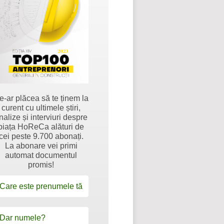
e-ar plăcea să te ținem la
curent cu ultimele știri,
nalize și interviuri despre
piața HoReCa alături de
cei peste 9.700 abonați.
La abonare vei primi
automat documentul
promis!