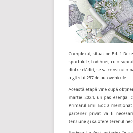
Complexul, situat pe Bd. 1 Dece
sportului și odihnei, cu o supr
dintre clădiri, se va construi o
a găzdui 257 de autovehicule.
Această etapă vine după obținer
martie 2024, un pas esențial c
Primarul Emil Boc a menționat 
partener privat va fi necesar
tensiune și să ofere terenul nec
Proiectul a fost anterior în c