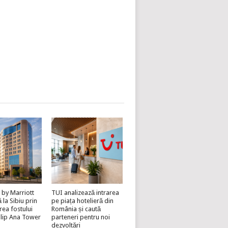
 by Marriott
TUI analizează intrarea
la Sibiu prin
pe piața hotelieră din
rea fostului
România și caută
lip Ana Tower
parteneri pentru noi
dezvoltări