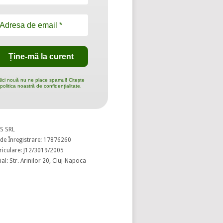
ici nouă nu ne place spamul! Citește
politica noastră de confidențialitate.
S SRL
de Înregistrare: 17876260
riculare: J12/3019/2005
al: Str. Arinilor 20, Cluj-Napoca