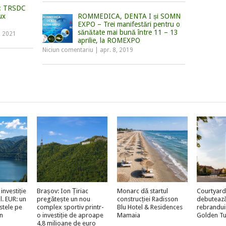
e: TRSDC
ux
ROMMEDICA, DENTA I și SOMN
EXPO – Trei manifestări pentru o
sănătate mai bună între 11 – 13
, 2021
aprilie, la ROMEXPO
Niciun comentariu
|
apr. 8, 2019
investiție
Brașov: Ion Țiriac
Monarc dă startul
Courtyard
l. EUR: un
pregătește un nou
construcției Radisson
debutează 
stele pe
complex sportiv printr-
Blu Hotel & Residences
rebrandui
n
o investiție de aproape
Mamaia
Golden Tu
4,8 milioane de euro