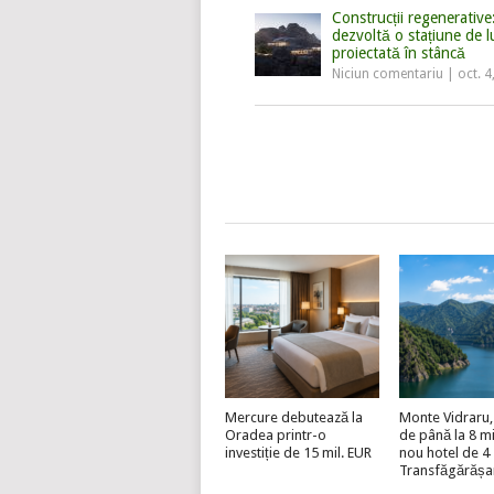
Construcții regenerativ
dezvoltă o stațiune de l
proiectată în stâncă
Niciun comentariu
|
oct. 4
Mercure debutează la
Monte Vidraru, 
Oradea printr-o
de până la 8 mi
investiție de 15 mil. EUR
nou hotel de 4 
Transfăgărășa