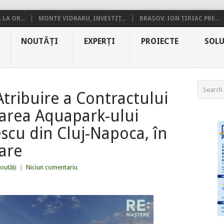
LA OR...
MONTE VIDRARU, INVESTIȚ...
BRAȘOV: ION ȚIRIAC PRE...
NOUTĂȚI
EXPERȚI
PROIECTE
SOLU
tribuire a Contractului
area Aquapark-ului
scu din Cluj-Napoca, în
are
outăți
|
Niciun comentariu