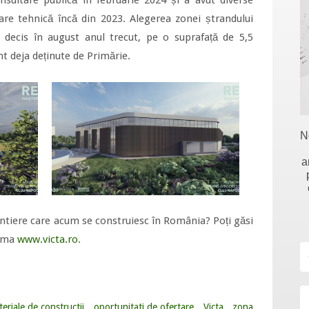
tare tehnică încă din 2023. Alegerea zonei ștrandului
decis în august anul trecut, pe o suprafață de 5,5
nt deja deținute de Primărie.
N
a
șantiere care acum se construiesc în România? Poți găsi
orma
www.victa.ro
.
eriale de constructii
,
oportunitati de ofertare
,
Victa
,
zona