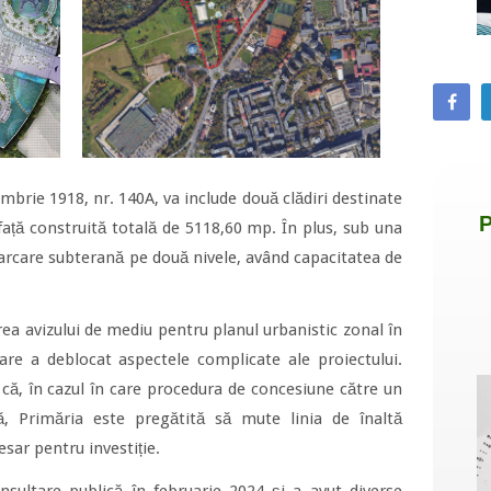
mbrie 1918, nr. 140A, va include două clădiri destinate
afață construită totală de 5118,60 mp. În plus, sub una
 parcare subterană pe două nivele, având capacitatea de
ea avizului de mediu pentru planul urbanistic zonal în
are a deblocat aspectele complicate ale proiectului.
că, în cazul în care procedura de concesiune către un
ă, Primăria este pregătită să mute linia de înaltă
esar pentru investiție.
onsultare publică în februarie 2024 și a avut diverse