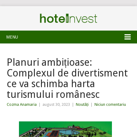
MENU
Planuri ambițioase:
Complexul de divertisment
ce va schimba harta
turismului românesc
Cozma Anamaria
|
august 30, 2023
|
Noutăți
|
Niciun comentariu