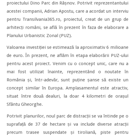
proiectului Dino Parc din Râșnov. Potrivit reprezentantului
acestei companii, Adrian Apostu, care a acordat un interviu
pentru Transilvania365.ro, proiectul, creat de un grup de
arhitecți români, se află în prezent în faza de elaborare a
Planului Urbanistic Zonal (PUZ).
Valoarea investiției se estimează la aproximativ 6 milioane
de euro. În prezent, ne aflăm în etapa elaborării PUZ-ului
pentru acest proiect. Venim cu o concept unic, care nu a
mai fost utilizat înainte, reprezentând o noutate în
România și, într-adevăr, sunt puține șanse să existe un
concept similar în Europa. Amplasamentul este atractiv,
situat între două dealuri, la doar 4 kilometri de orașul
Sfântu Gheorghe.
Potrivit planurilor, noul parc de distracții se va întinde pe o
suprafață de 37 de hectare și va include diverse atracții
precum trasee suspendate și tiroliană, piste pentru