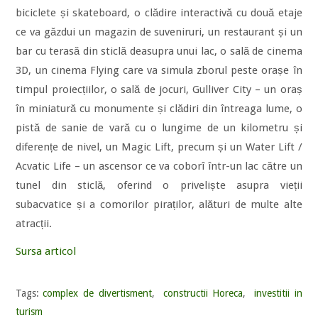
biciclete și skateboard, o clădire interactivă cu două etaje
ce va găzdui un magazin de suveniruri, un restaurant și un
bar cu terasă din sticlă deasupra unui lac, o sală de cinema
3D, un cinema Flying care va simula zborul peste orașe în
timpul proiecțiilor, o sală de jocuri, Gulliver City – un oraș
în miniatură cu monumente și clădiri din întreaga lume, o
pistă de sanie de vară cu o lungime de un kilometru și
diferențe de nivel, un Magic Lift, precum și un Water Lift /
Acvatic Life – un ascensor ce va coborî într-un lac către un
tunel din sticlă, oferind o priveliște asupra vieții
subacvatice și a comorilor piraților, alături de multe alte
atracții.
Sursa articol
Tags:
complex de divertisment
,
constructii Horeca
,
investitii in
turism