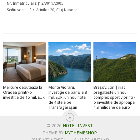
Nr. Înmatriculare: J12/3019/2005
Sediu social: Str. Arinilor 20, Cluj-Napoca
Mercure debutează la
Monte Vidraru,
Brașov: Ion Țiriac
Oradea printr-o
investiție de până la 8
pregătește un nou
investiție de 15 mil. EUR
mil. EUR: un nou hotel
complex sportiv printr-
de 4 stele pe
o investiție de aproape
Transfăgărășan
4,8 milioane de euro
© 2026
HOTEL INVEST
.
THEME BY
MYTHEMESHOP
.
BINE AȚI VENIT!
CUM TE AJUTAM?