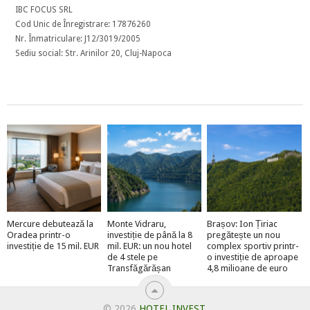
IBC FOCUS SRL
Cod Unic de Înregistrare: 17876260
Nr. Înmatriculare: J12/3019/2005
Sediu social: Str. Arinilor 20, Cluj-Napoca
Mercure debutează la
Monte Vidraru,
Brașov: Ion Țiriac
Oradea printr-o
investiție de până la 8
pregătește un nou
investiție de 15 mil. EUR
mil. EUR: un nou hotel
complex sportiv printr-
de 4 stele pe
o investiție de aproape
Transfăgărășan
4,8 milioane de euro
© 2026
HOTEL INVEST
.