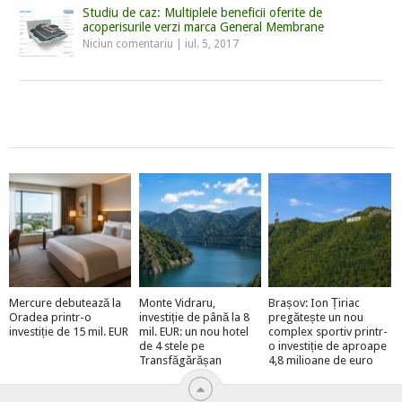
Studiu de caz: Multiplele beneficii oferite de
acoperisurile verzi marca General Membrane
Niciun comentariu
|
iul. 5, 2017
Mercure debutează la
Monte Vidraru,
Brașov: Ion Țiriac
Oradea printr-o
investiție de până la 8
pregătește un nou
investiție de 15 mil. EUR
mil. EUR: un nou hotel
complex sportiv printr-
de 4 stele pe
o investiție de aproape
Transfăgărășan
4,8 milioane de euro