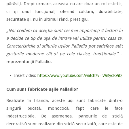
părăsiți. Drept urmare, aceasta nu are doar un rol estetic,
ci și unul funcțional, oferind căldură, durabilitate,
securitate și, nu în ultimul rând, prestigiu.
„Noi credem că aceştia sunt cei mai importanți 4 factori în
a decide ce tip de uşă de intrare vei utiliza pentru casa ta.
Caracteristicile şi stilurile uşilor Palladio pot satisface atât
gusturile moderne cât și pe cele clasice, tradiționale.”
–
reprezentanții Palladio.
Insert video:
https://www.youtube.com/watch?v=iWi3yclkViQ
Cum sunt fabricate ușile Palladio?
Realizate în Irlanda, aceste uși sunt fabricate dintr-o
singură bucată, monococă, fapt care le face
indestructibile. De asemenea, panourile de sticlă
decorativă sunt realizate din sticlă securizată, care este de