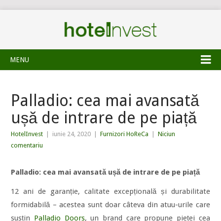
MENU
Palladio: cea mai avansată
ușă de intrare de pe piață
HotelInvest
|
iunie 24, 2020
|
Furnizori HoReCa
|
Niciun
comentariu
Palladio: cea mai avansat
ă ușă de intrare de pe piață
12 ani de garanție, calitate excepțională și durabilitate
formidabilă – acestea sunt doar câteva din atuu-urile care
susțin
Palladio Doors
, un brand care propune pieței cea