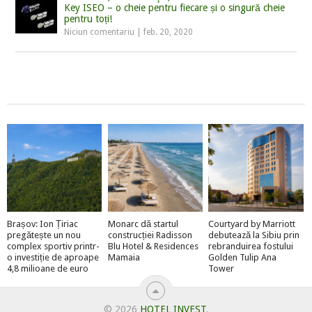
Key ISEO – o cheie pentru fiecare și o singură cheie
pentru toți!
Niciun comentariu
|
feb. 20, 2020
Brașov: Ion Țiriac
Monarc dă startul
Courtyard by Marriott
pregătește un nou
construcției Radisson
debutează la Sibiu prin
complex sportiv printr-
Blu Hotel & Residences
rebranduirea fostului
o investiție de aproape
Mamaia
Golden Tulip Ana
4,8 milioane de euro
Tower
© 2026
HOTEL INVEST
.