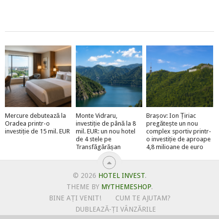
Mercure debutează la
Monte Vidraru,
Brașov: Ion Țiriac
Oradea printr-o
investiție de până la 8
pregătește un nou
investiție de 15 mil. EUR
mil. EUR: un nou hotel
complex sportiv printr-
de 4 stele pe
o investiție de aproape
Transfăgărășan
4,8 milioane de euro
© 2026
HOTEL INVEST
.
THEME BY
MYTHEMESHOP
.
BINE AȚI VENIT!
CUM TE AJUTAM?
DUBLEAZĂ-ȚI VÂNZĂRILE