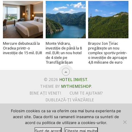
Mercure debutează la
Monte Vidraru,
Brașov: Ion Țiriac
Oradea printr-o
investiție de până la 8
pregătește un nou
investiție de 15 mil. EUR
mil. EUR: un nou hotel
complex sportiv printr-
de 4 stele pe
o investiție de aproape
Transfăgărășan
4,8 milioane de euro
© 2026
HOTEL INVEST
.
THEME BY
MYTHEMESHOP
.
BINE AȚI VENIT!
CUM TE AJUTAM?
DUBLEAZĂ-ȚI VÂNZĂRILE
OFERTE PENTRU ȘANTIERUL TĂU
Folosim cookies ca sa va oferim cea mai buna experienta pe
POLITICA DE UTILIZARE COOKIE-URI
acest site. Daca doriti sa ramaneti inseamna ca sunteti de
PRIMEȘTI GRATUIT MEGA-CADOURI LA ABONARE
acord cu politica de utilizare a cookies-urilor.
PROMOVEAZĂ-TE PE HOTELINVEST
PSPDCP
Sunt de acord
Citeste mai multe