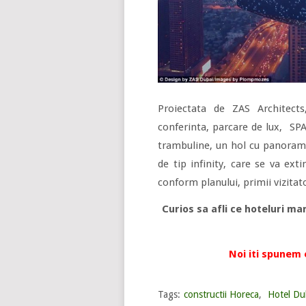
Proiectata de ZAS Architect
conferinta, parcare de lux, SP
trambuline, un hol cu panorama 
de tip infinity, care se va ext
conform planului, primii vizitator
Curios sa afli ce hoteluri ma
Noi iti spunem e
Tags:
constructii Horeca
,
Hotel Du