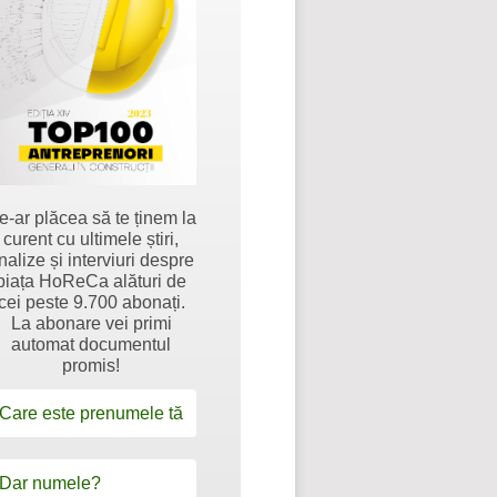
e-ar plăcea să te ținem la
curent cu ultimele știri,
nalize și interviuri despre
piața HoReCa alături de
cei peste 9.700 abonați.
La abonare vei primi
automat documentul
promis!