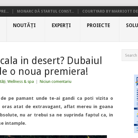
RE...
MONARC DĂ STARTUL CONST...
COURTYARD BY MARRIOTT DE.
NOUTĂȚI
EXPERȚI
PROIECTE
SOLU
cala in desert? Dubaiul
de o noua premiera!
ăți
,
Wellness & spa
|
Niciun comentariu
c de pe pamant unde te-ai gandi ca poti vizita o
n oras atat de extravagant, aflat mereu in goana
bsolute, nu ar trebui sa ne suprinda faptul ca, in
se intample.