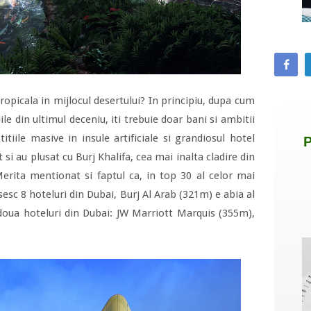
ropicala in mijlocul desertului? In principiu, dupa cum
ile din ultimul deceniu, iti trebuie doar bani si ambitii
titiile masive in insule artificiale si grandiosul hotel
t si au plusat cu Burj Khalifa, cea mai inalta cladire din
erita mentionat si faptul ca, in top 30 al celor mai
sesc 8 hoteluri din Dubai, Burj Al Arab (321m) e abia al
 doua hoteluri din Dubai: JW Marriott Marquis (355m),