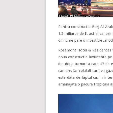
Pentru constructia Burj Al Arab
1.5 miliarde de $, astfel ca, pr
din lume pare o investitie „mod
Rosemont Hotel & Residences va
noua constructie luxurianta pe
din doua turnuri a cate 47 de e
camere, iar celalalt turn va ga
este data de faptul ca, in inte
amenajata o padure tropicala art