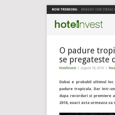
NOW TRENDING:
BRAȘOV: ION ȚIRIAC P
O padure tropi
se pregateste 
HotelInvest
|
august 18, 2016
|
Nout
Dubai e probabil ultimul lo
padure tropicala. Dar intr-u
dupa recorduri si premiere a
2018, exact asta urmeaza sa 