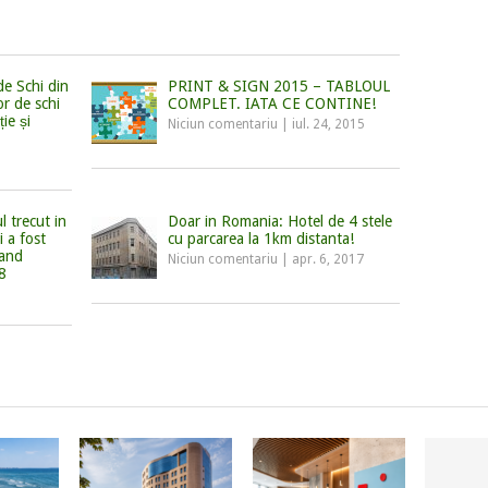
de Schi din
PRINT & SIGN 2015 – TABLOUL
or de schi
COMPLET. IATA CE CONTINE!
ie și
Niciun comentariu
|
iul. 24, 2015
l trecut in
Doar in Romania: Hotel de 4 stele
i a fost
cu parcarea la 1km distanta!
rand
Niciun comentariu
|
apr. 6, 2017
8