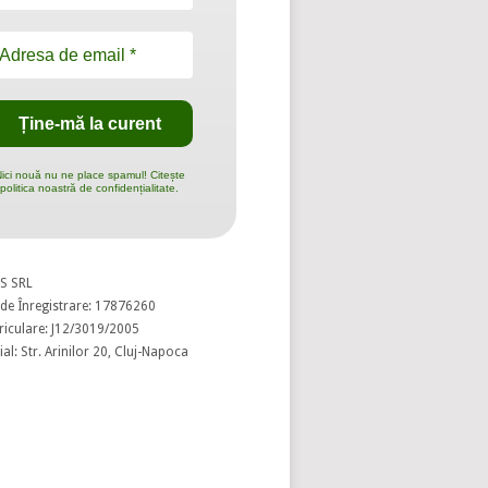
ici nouă nu ne place spamul! Citește
politica noastră de confidențialitate.
S SRL
de Înregistrare: 17876260
riculare: J12/3019/2005
al: Str. Arinilor 20, Cluj-Napoca