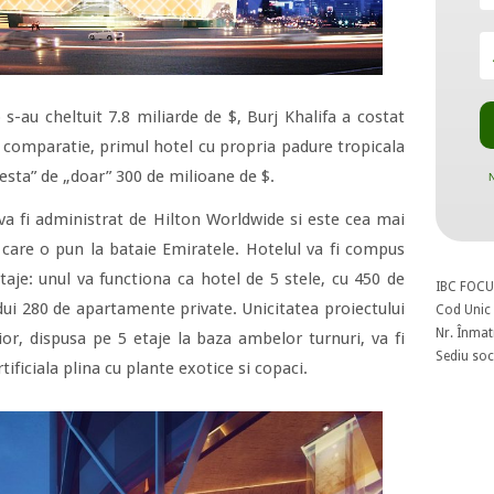
 s-au cheltuit 7.8 miliarde de $, Burj Khalifa a costat
in comparatie, primul hotel cu propria padure tropicala
esta” de „doar” 300 de milioane de $.
N
 fi administrat de Hilton Worldwide si este cea mai
 care o pun la bataie Emiratele. Hotelul va fi compus
taje: unul va functiona ca hotel de 5 stele, cu 450 de
IBC FOCU
zdui 280 de apartamente private. Unicitatea proiectului
Cod Unic 
Nr. Înmat
rior, dispusa pe 5 etaje la baza ambelor turnuri, va fi
Sediu soci
ificiala plina cu plante exotice si copaci.