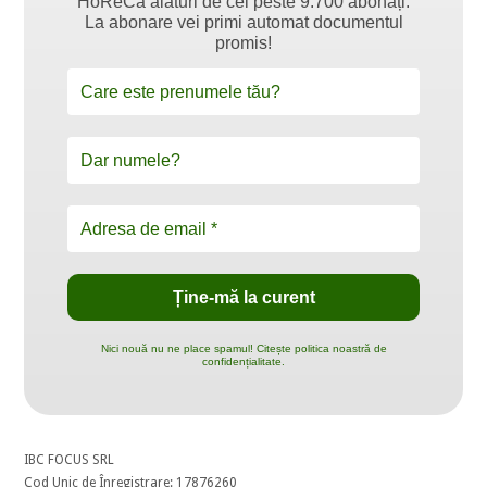
HoReCa alături de cei peste 9.700 abonați.
La abonare vei primi automat documentul
promis!
Nici nouă nu ne place spamul! Citește politica noastră de
confidențialitate.
IBC FOCUS SRL
Cod Unic de Înregistrare: 17876260