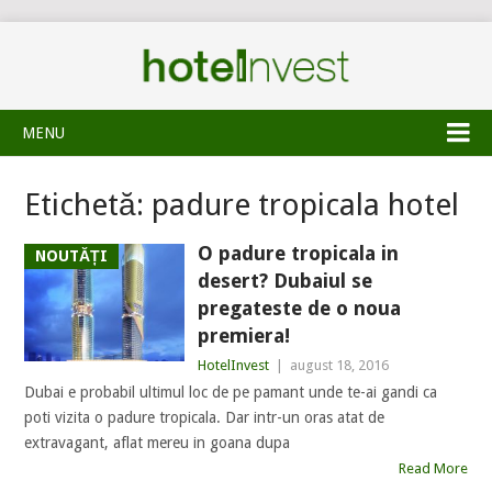
MENU
Etichetă:
padure tropicala hotel
O padure tropicala in
NOUTĂȚI
desert? Dubaiul se
pregateste de o noua
premiera!
HotelInvest
|
august 18, 2016
Dubai e probabil ultimul loc de pe pamant unde te-ai gandi ca
poti vizita o padure tropicala. Dar intr-un oras atat de
extravagant, aflat mereu in goana dupa
Read More