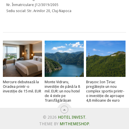
Nr. Înmatriculare: J12/3019/2005
Sediu social: Str. Arinilor 20, Cluj-Napoca
Mercure debutează la
Monte Vidraru,
Brașov: Ion Țiriac
Oradea printr-o
investiție de până la 8
pregătește un nou
investiție de 15 mil. EUR
mil. EUR: un nou hotel
complex sportiv printr-
de 4 stele pe
o investiție de aproape
Transfăgărășan
4,8 milioane de euro
© 2026
HOTEL INVEST
.
THEME BY
MYTHEMESHOP
.