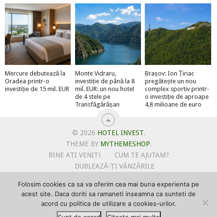
Mercure debutează la
Monte Vidraru,
Brașov: Ion Țiriac
Oradea printr-o
investiție de până la 8
pregătește un nou
investiție de 15 mil. EUR
mil. EUR: un nou hotel
complex sportiv printr-
de 4 stele pe
o investiție de aproape
Transfăgărășan
4,8 milioane de euro
© 2026
HOTEL INVEST
.
THEME BY
MYTHEMESHOP
.
BINE AȚI VENIT!
CUM TE AJUTAM?
DUBLEAZĂ-ȚI VÂNZĂRILE
OFERTE PENTRU ȘANTIERUL TĂU
Folosim cookies ca sa va oferim cea mai buna experienta pe
POLITICA DE UTILIZARE COOKIE-URI
acest site. Daca doriti sa ramaneti inseamna ca sunteti de
PRIMEȘTI GRATUIT MEGA-CADOURI LA ABONARE
acord cu politica de utilizare a cookies-urilor.
PROMOVEAZĂ-TE PE HOTELINVEST
PSPDCP