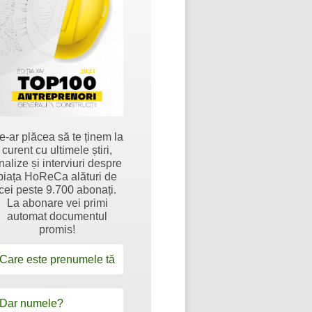
e-ar plăcea să te ținem la
curent cu ultimele știri,
nalize și interviuri despre
piața HoReCa alături de
cei peste 9.700 abonați.
La abonare vei primi
automat documentul
promis!