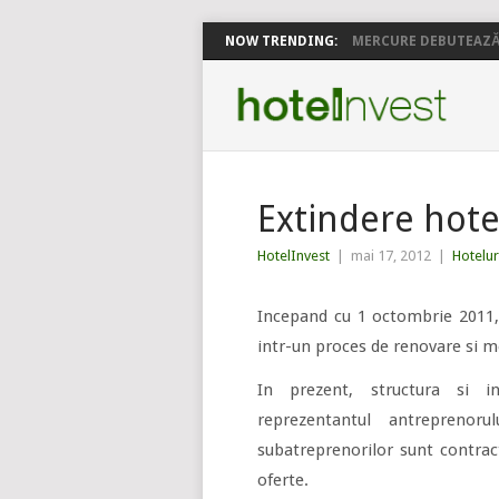
NOW TRENDING:
MERCURE DEBUTEAZĂ 
Extindere hotel
HotelInvest
|
mai 17, 2012
|
Hotelur
Incepand cu 1 octombrie 2011
intr-un proces de renovare si m
In prezent, structura si in
reprezentantul antreprenor
subatreprenorilor sunt contrac
oferte.