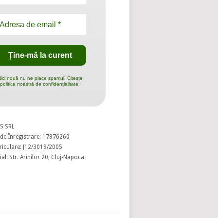
ici nouă nu ne place spamul! Citește
politica noastră de confidențialitate.
S SRL
de Înregistrare: 17876260
riculare: J12/3019/2005
al: Str. Arinilor 20, Cluj-Napoca