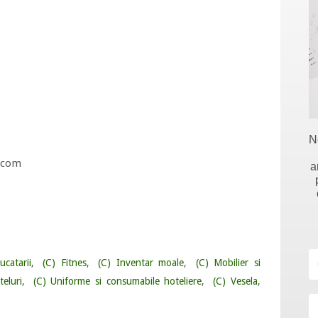
N
m.com
a
catarii
,
(C) Fitnes
,
(C) Inventar moale
,
(C) Mobilier si
eluri
,
(C) Uniforme si consumabile hoteliere
,
(C) Vesela
,