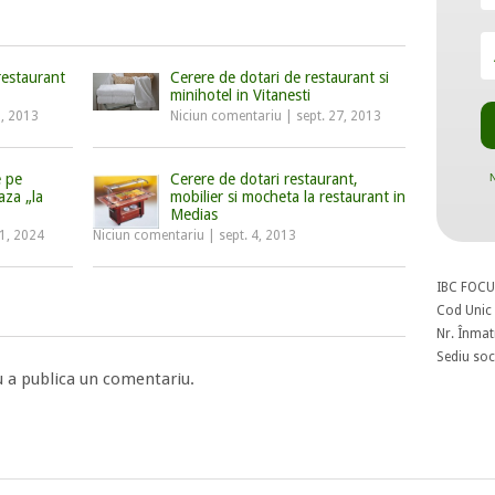
restaurant
Cerere de dotari de restaurant si
minihotel in Vitanesti
6, 2013
Niciun comentariu
|
sept. 27, 2013
e pe
Cerere de dotari restaurant,
N
aza „la
mobilier si mocheta la restaurant in
Medias
11, 2024
Niciun comentariu
|
sept. 4, 2013
IBC FOCU
Cod Unic 
Nr. Înmat
Sediu soci
 a publica un comentariu.