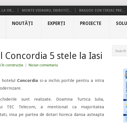
LA OR...
MONTE VIDRARU, INVESTIȚ...
BRAȘOV: ION ȚIRIAC PRE...
NOUTĂȚI
EXPERȚI
PROIECTE
SOLU
 Concordia 5 stele la Iasi
i în construcție
|
Niciun comentariu
, hotelul
Concordia
si-a inchis portile pentru a intra
odernizare.
chiderile sunt realizate. Doamna Turtica Iulia,
ului TEC Telecom, a mentionat ca majoritatea
tati, insa pe partea de dotari horeca dansa asteapta