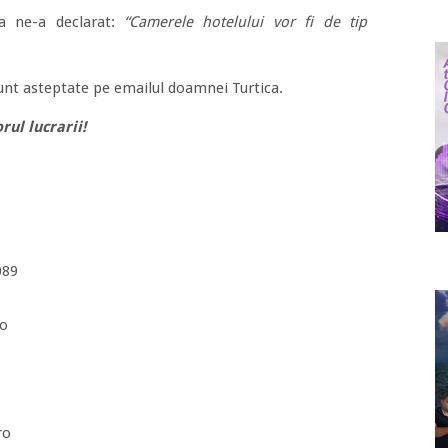
a ne-a declarat:
“Camerele hotelului vor fi de tip
unt asteptate pe emailul doamnei Turtica.
ul lucrarii!
089
ro
ro