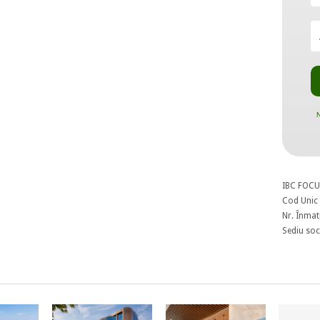
N
IBC FOCU
Cod Unic 
Nr. Înmat
Sediu soci