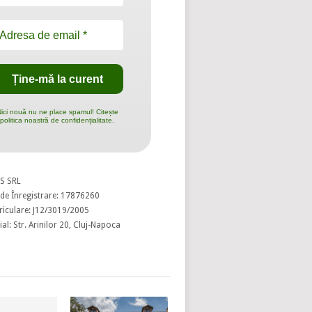
ici nouă nu ne place spamul! Citește
politica noastră de confidențialitate.
S SRL
de Înregistrare: 17876260
riculare: J12/3019/2005
al: Str. Arinilor 20, Cluj-Napoca