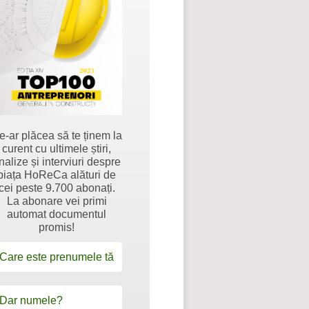
e-ar plăcea să te ținem la
curent cu ultimele știri,
nalize și interviuri despre
piața HoReCa alături de
cei peste 9.700 abonați.
La abonare vei primi
automat documentul
promis!