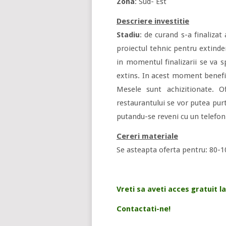
Zona
: Sud- Est
Descriere investitie
Stadiu
: de curand s-a finalizat
proiectul tehnic pentru extinder
in momentul finalizarii se va s
extins. In acest moment benefi
Mesele sunt achizitionate. O
restaurantului se vor putea purt
putandu-se reveni cu un telefon
Cereri materiale
Se asteapta oferta pentru: 80-1
Vreti sa aveti acces gratuit la
Contactati-ne!