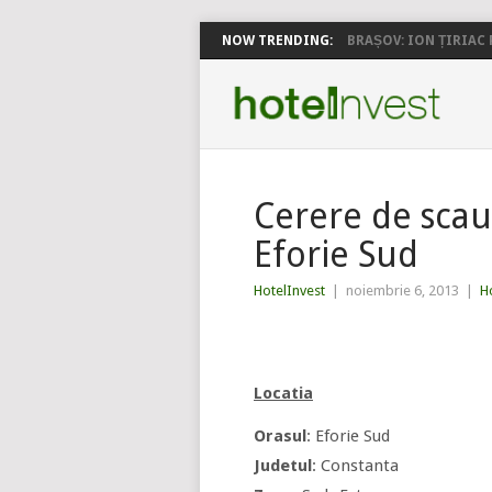
NOW TRENDING:
BRAȘOV: ION ȚIRIAC P
Cerere de scau
Eforie Sud
HotelInvest
|
noiembrie 6, 2013
|
Ho
Locatia
Orasul
: Eforie Sud
Judetul
: Constanta