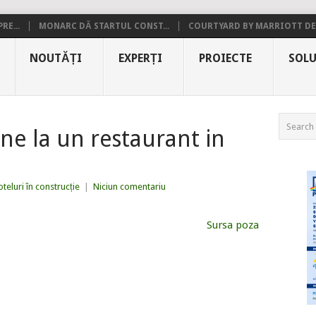
RE...
MONARC DĂ STARTUL CONST...
COURTYARD BY MARRIOTT DE.
NOUTĂȚI
EXPERȚI
PROIECTE
SOLU
ne la un restaurant in
teluri în construcție
|
Niciun comentariu
Sursa poza