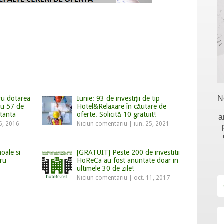
N
ru dotarea
Iunie: 93 de investiții de tip
cu 57 de
Hotel&Relaxare în căutare de
stanta
oferte. Solicită 10 gratuit!
a
6, 2016
Niciun comentariu
|
iun. 25, 2021
oale si
[GRATUIT] Peste 200 de investitii
tru
HoReCa au fost anuntate doar in
ultimele 30 de zile!
Niciun comentariu
|
oct. 11, 2017