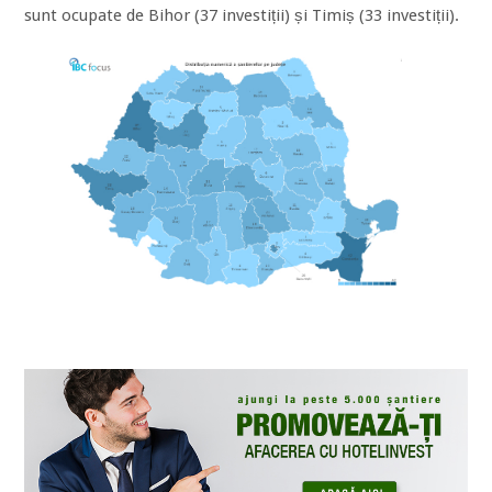
sunt ocupate de Bihor (37 investiții) și Timiș (33 investiții).