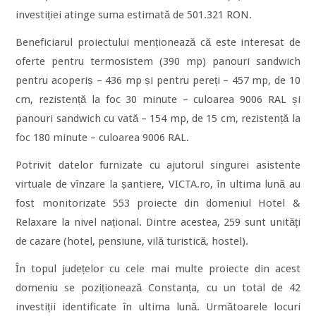
investiției atinge suma estimată de 501.321 RON.
Beneficiarul proiectului menționează că este interesat de
oferte pentru termosistem (390 mp) panouri sandwich
pentru acoperiș – 436 mp și pentru pereți – 457 mp, de 10
cm, rezistență la foc 30 minute – culoarea 9006 RAL și
panouri sandwich cu vată – 154 mp, de 15 cm, rezistență la
foc 180 minute – culoarea 9006 RAL.
Potrivit datelor furnizate cu ajutorul singurei asistente
virtuale de vînzare la șantiere, VICTA.ro, în ultima lună au
fost monitorizate 553 proiecte din domeniul Hotel &
Relaxare la nivel național. Dintre acestea, 259 sunt unități
de cazare (hotel, pensiune, vilă turistică, hostel).
În topul județelor cu cele mai multe proiecte din acest
domeniu se poziționează Constanța, cu un total de 42
investiții identificate în ultima lună. Următoarele locuri