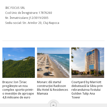
IBC FOCUS SRL
Cod Unic de Înregistrare: 17876260
Nr. Înmatriculare: J12/3019/2005
Sediu social: Str. Arinilor 20, Cluj-Napoca
Brașov: Ion Țiriac
Monarc dă startul
Courtyard by Marriott
pregătește un nou
construcției Radisson
debutează la Sibiu prin
complex sportiv printr-
Blu Hotel & Residences
rebranduirea fostului
o investiție de aproape
Mamaia
Golden Tulip Ana
4,8 milioane de euro
Tower