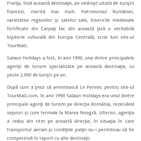
Franţa, însă această destinaţie, pe nedrept uitată de turiştii
francezi, merită mai mult. Patrimoniul României,
varietatea regiunilor şi satelor sale, bisericile medievale
fortificate din Carpaţi fac din această ţară o veritabilă
bijuterie culturală din Europa Centrală, scrie luni site-ul
TourMaG.
Salaun Holidays a fost, în anii 1990, una dintre principalele
agenţii de turism specializate pe această destinaţie, cu
peste 2.000 de turişti pe an.
După cum a ţinut să amintească Le Pennec pentru site-ul
TourMaG.com, în anii 1990 Salaun Holidays era unul dintre
principalii agenţi de turism pe direcţia România, rezervând
sejururi şi cure termale la Marea Neagră. Ulterior, agenţia
a redus din ritm pe această direcţie, în situaţia în care
transportul aerian şi condiţiile pieţei nu-i permiteau să fie
competitivă în raport cu alte destinaţii.