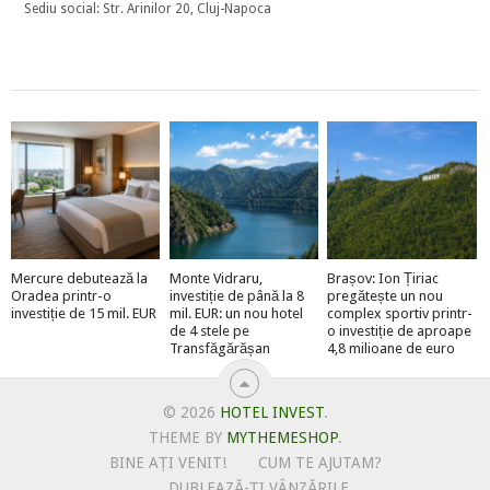
Sediu social: Str. Arinilor 20, Cluj-Napoca
Mercure debutează la
Monte Vidraru,
Brașov: Ion Țiriac
Oradea printr-o
investiție de până la 8
pregătește un nou
investiție de 15 mil. EUR
mil. EUR: un nou hotel
complex sportiv printr-
de 4 stele pe
o investiție de aproape
Transfăgărășan
4,8 milioane de euro
© 2026
HOTEL INVEST
.
THEME BY
MYTHEMESHOP
.
BINE AȚI VENIT!
CUM TE AJUTAM?
DUBLEAZĂ-ȚI VÂNZĂRILE