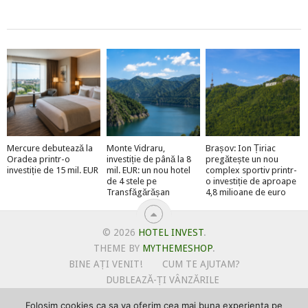
Mercure debutează la
Monte Vidraru,
Brașov: Ion Țiriac
Oradea printr-o
investiție de până la 8
pregătește un nou
investiție de 15 mil. EUR
mil. EUR: un nou hotel
complex sportiv printr-
de 4 stele pe
o investiție de aproape
Transfăgărășan
4,8 milioane de euro
© 2026
HOTEL INVEST
.
THEME BY
MYTHEMESHOP
.
BINE AȚI VENIT!
CUM TE AJUTAM?
DUBLEAZĂ-ȚI VÂNZĂRILE
OFERTE PENTRU ȘANTIERUL TĂU
Folosim cookies ca sa va oferim cea mai buna experienta pe