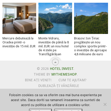
Mercure debutează la
Monte Vidraru,
Brașov: Ion Țiriac
Oradea printr-o
investiție de până la 8
pregătește un nou
investiție de 15 mil. EUR
mil. EUR: un nou hotel
complex sportiv printr-
de 4 stele pe
o investiție de aproape
Transfăgărășan
4,8 milioane de euro
© 2026
HOTEL INVEST
.
THEME BY
MYTHEMESHOP
.
BINE AȚI VENIT!
CUM TE AJUTAM?
DUBLEAZĂ-ȚI VÂNZĂRILE
OFERTE PENTRU ȘANTIERUL TĂU
Folosim cookies ca sa va oferim cea mai buna experienta pe
POLITICA DE UTILIZARE COOKIE-URI
acest site. Daca doriti sa ramaneti inseamna ca sunteti de
PRIMEȘTI GRATUIT MEGA-CADOURI LA ABONARE
acord cu politica de utilizare a cookies-urilor.
PROMOVEAZĂ-TE PE HOTELINVEST
PSPDCP